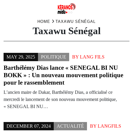
Skip
HOME
TAXAWU SÉNÉGAL
Taxawu Sénégal
to
content
MAY 29, 2025
POLITIQUE
BY
LANG FILS
Barthélémy Dias lance « SENEGAL BI NU
BOKK » : Un nouveau mouvement politique
pour le rassemblement
L’ancien maire de Dakar, Barthélémy Dias, a officialisé ce
mercredi le lancement de son nouveau mouvement politique,
« SENEGAL BI NU…
DECEMBER 07, 2024
ACTUALITÉ
BY
LANGFILS