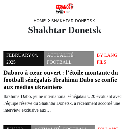
Skip
HOME
SHAKHTAR DONETSK
Shakhtar Donetsk
to
content
FEBRUARY 04,
ACTUALITÉ
,
BY
LANG
2025
FOOTBALL
FILS
Daboro à cœur ouvert : l’étoile montante du
football sénégalais Ibrahima Dabo se confie
aux médias ukrainiens
Ibrahima Dabo, jeune international sénégalais U20 évoluant avec
l’équipe réserve du Shakhtar Donetsk, a récemment accordé une
interview exclusive aux…