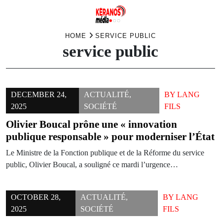
Skip
HOME
SERVICE PUBLIC
service public
to
content
DECEMBER 24,
ACTUALITÉ
,
BY
LANG
2025
SOCIÉTÉ
FILS
Olivier Boucal prône une « innovation
publique responsable » pour moderniser l’État
Le Ministre de la Fonction publique et de la Réforme du service
public, Olivier Boucal, a souligné ce mardi l’urgence…
OCTOBER 28,
ACTUALITÉ
,
BY
LANG
2025
SOCIÉTÉ
FILS