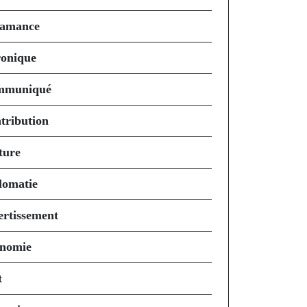
amance
onique
mmuniqué
tribution
ture
lomatie
ertissement
nomie
t