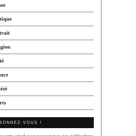
ao
itique
trait
igion
té
ence
iété
rts
BONNEZ VOUS !