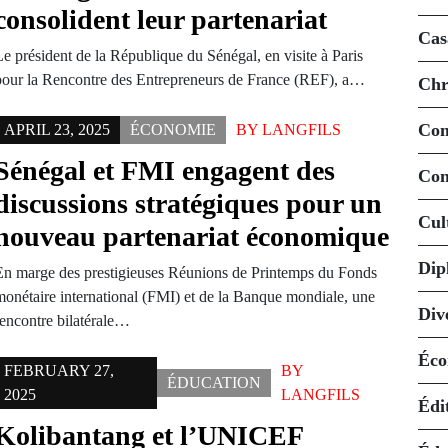
consolident leur partenariat
Cas
Le président de la République du Sénégal, en visite à Paris
pour la Rencontre des Entrepreneurs de France (REF), a…
Chr
Co
APRIL 23, 2025
ÉCONOMIE
BY
LANGFILS
Sénégal et FMI engagent des
Con
discussions stratégiques pour un
Cul
nouveau partenariat économique
Dip
En marge des prestigieuses Réunions de Printemps du Fonds
monétaire international (FMI) et de la Banque mondiale, une
Div
rencontre bilatérale…
Éco
FEBRUARY 27,
BY
ÉDUCATION
2025
LANGFILS
Édi
Kolibantang et l’UNICEF