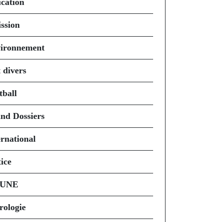
cation
ssion
ironnement
 divers
tball
nd Dossiers
ernational
ice
 UNE
rologie