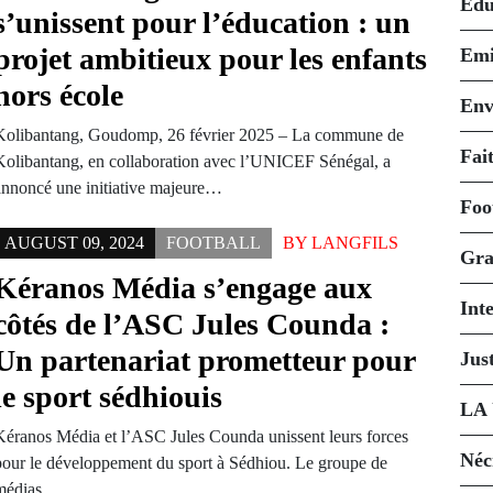
Édu
s’unissent pour l’éducation : un
projet ambitieux pour les enfants
Emi
hors école
Env
Kolibantang, Goudomp, 26 février 2025 – La commune de
Fait
Kolibantang, en collaboration avec l’UNICEF Sénégal, a
annoncé une initiative majeure…
Foo
AUGUST 09, 2024
FOOTBALL
BY
LANGFILS
Gra
Kéranos Média s’engage aux
Int
côtés de l’ASC Jules Counda :
Un partenariat prometteur pour
Just
le sport sédhiouis
LA
Kéranos Média et l’ASC Jules Counda unissent leurs forces
Néc
pour le développement du sport à Sédhiou. Le groupe de
médias…