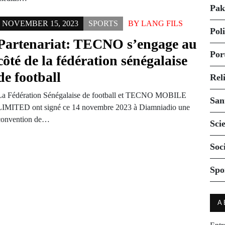
Pak
NOVEMBER 15, 2023
SPORTS
BY
LANG FILS
Pol
Partenariat: TECNO s’engage au
Por
côté de la fédération sénégalaise
de football
Rel
La Fédération Sénégalaise de football et TECNO MOBILE
San
LIMITED ont signé ce 14 novembre 2023 à Diamniadio une
convention de…
Sci
Soc
Spo
A