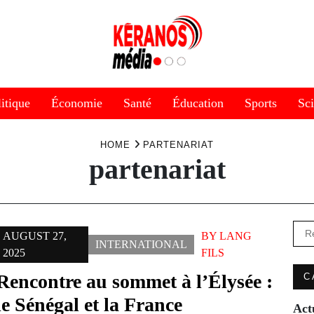
itique
Économie
Santé
Éducation
Sports
Sc
HOME
PARTENARIAT
partenariat
Rec
AUGUST 27,
BY
LANG
INTERNATIONAL
2025
FILS
Rencontre au sommet à l’Élysée :
C
le Sénégal et la France
Act