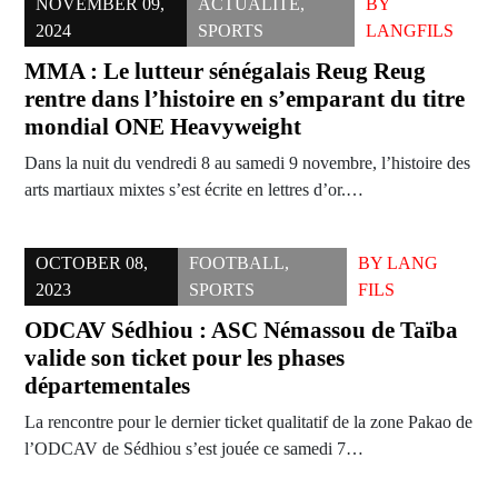
NOVEMBER 09,
ACTUALITÉ
,
BY
2024
SPORTS
LANGFILS
MMA : Le lutteur sénégalais Reug Reug
rentre dans l’histoire en s’emparant du titre
mondial ONE Heavyweight
Dans la nuit du vendredi 8 au samedi 9 novembre, l’histoire des
arts martiaux mixtes s’est écrite en lettres d’or.…
OCTOBER 08,
FOOTBALL
,
BY
LANG
2023
SPORTS
FILS
ODCAV Sédhiou : ASC Némassou de Taïba
valide son ticket pour les phases
départementales
La rencontre pour le dernier ticket qualitatif de la zone Pakao de
l’ODCAV de Sédhiou s’est jouée ce samedi 7…