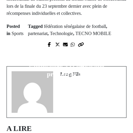
lors de la finale du 23 septembre dernier avec plein de
récompenses individuelles et collectives.
Posted
Tagged
fédération sénégalaise de football
,
in
Sports
partenariat
,
Technologie
,
TECNO MOBILE
Next Post
Prev Post
Guinée: l'ex premier ministre
Italie: le coach de Napoli, Rudi
François Louncény Fall déclare sa
Garcia limogé
candidature à la prochaine
présidentielle.
Lang Fils
A LIRE