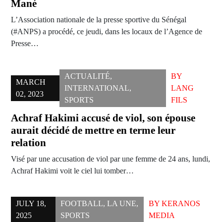
Mané
L’Association nationale de la presse sportive du Sénégal
(#ANPS) a procédé, ce jeudi, dans les locaux de l’Agence de
Presse…
ACTUALITÉ
,
BY
MARCH
INTERNATIONAL
,
LANG
02, 2023
SPORTS
FILS
Achraf Hakimi accusé de viol, son épouse
aurait décidé de mettre en terme leur
relation
Visé par une accusation de viol par une femme de 24 ans, lundi,
Achraf Hakimi voit le ciel lui tomber…
JULY 18,
FOOTBALL
,
LA UNE
,
BY
KERANOS
2025
SPORTS
MEDIA