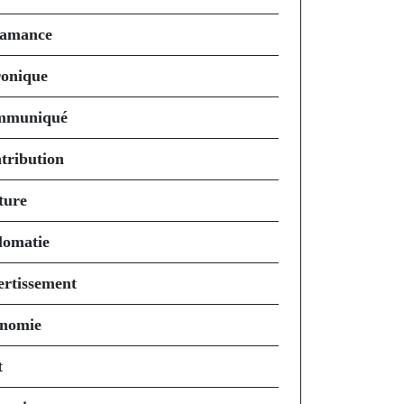
amance
onique
mmuniqué
tribution
ture
lomatie
ertissement
nomie
t