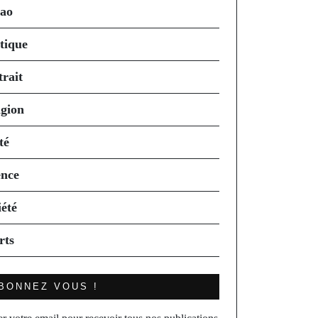
ao
itique
trait
igion
té
ence
iété
rts
BONNEZ VOUS !