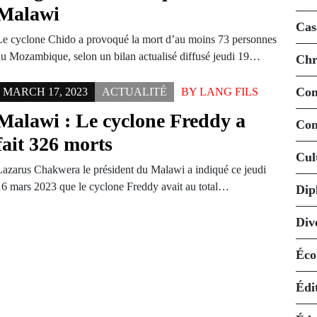
Malawi
Cas
Le cyclone Chido a provoqué la mort d’au moins 73 personnes
au Mozambique, selon un bilan actualisé diffusé jeudi 19…
Chr
Co
MARCH 17, 2023
ACTUALITÉ
BY
LANG FILS
Malawi : Le cyclone Freddy a
Con
fait 326 morts
Cul
Lazarus Chakwera le président du Malawi a indiqué ce jeudi
16 mars 2023 que le cyclone Freddy avait au total…
Dip
Div
Éco
Édi