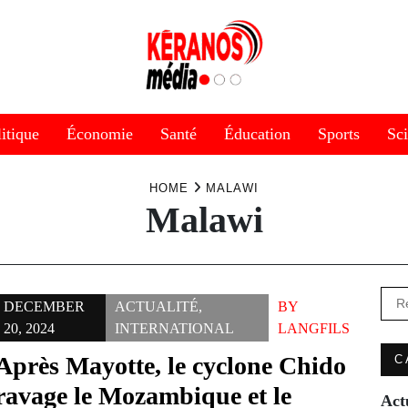
itique
Économie
Santé
Éducation
Sports
Sc
HOME
MALAWI
Malawi
Rec
DECEMBER
ACTUALITÉ
,
BY
20, 2024
INTERNATIONAL
LANGFILS
Après Mayotte, le cyclone Chido
C
ravage le Mozambique et le
Act