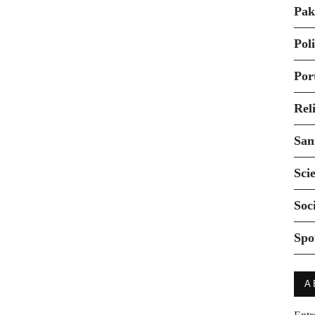
Pak
Pol
Por
Rel
San
Sci
Soc
Spo
A