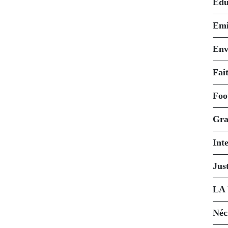
Édu
Emi
Env
Fait
Foo
Gra
Int
Just
LA
Néc