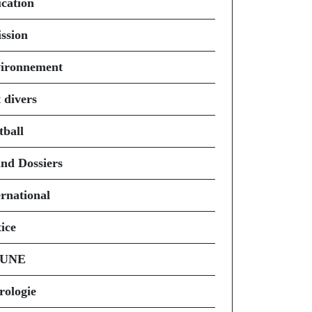
cation
ssion
ironnement
 divers
tball
nd Dossiers
ernational
ice
 UNE
rologie