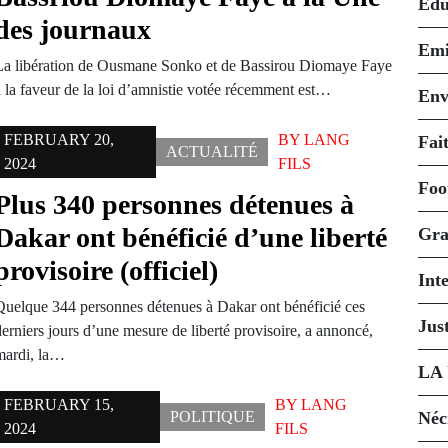
Édu
des journaux
Emi
La libération de Ousmane Sonko et de Bassirou Diomaye Faye
à la faveur de la loi d’amnistie votée récemment est…
Env
FEBRUARY 20,
BY
LANG
Fait
ACTUALITÉ
2024
FILS
Foo
Plus 340 personnes détenues à
Dakar ont bénéficié d’une liberté
Gra
provisoire (officiel)
Int
Quelque 344 personnes détenues à Dakar ont bénéficié ces
Just
erniers jours d’une mesure de liberté provisoire, a annoncé,
mardi, la…
LA
FEBRUARY 15,
BY
LANG
POLITIQUE
Néc
2024
FILS