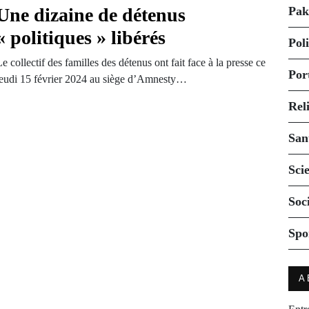
Une dizaine de détenus
Pak
« politiques » libérés
Pol
e collectif des familles des détenus ont fait face à la presse ce
Por
jeudi 15 février 2024 au siège d’Amnesty…
Rel
San
Sci
Soc
Spo
A