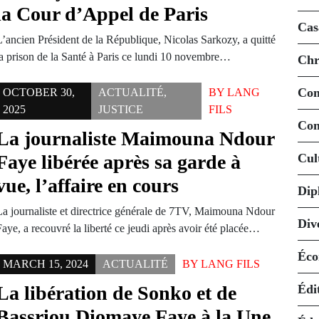
la Cour d’Appel de Paris
Cas
L’ancien Président de la République, Nicolas Sarkozy, a quitté
la prison de la Santé à Paris ce lundi 10 novembre…
Chr
Co
OCTOBER 30,
ACTUALITÉ
,
BY
LANG
2025
JUSTICE
FILS
Con
La journaliste Maimouna Ndour
Faye libérée après sa garde à
Cul
vue, l’affaire en cours
Dip
La journaliste et directrice générale de 7TV, Maimouna Ndour
Div
aye, a recouvré la liberté ce jeudi après avoir été placée…
Éco
MARCH 15, 2024
ACTUALITÉ
BY
LANG FILS
La libération de Sonko et de
Édi
Bassriou Diomaye Faye à la Une