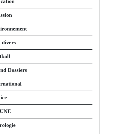
cation
ssion
ironnement
 divers
tball
nd Dossiers
ernational
ice
 UNE
rologie