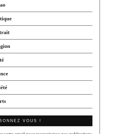
ao
itique
trait
igion
té
ence
iété
rts
BONNEZ VOUS !