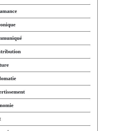
amance
onique
mmuniqué
tribution
ture
lomatie
ertissement
nomie
t