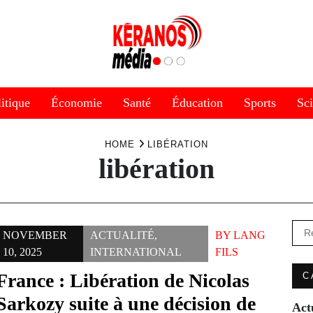
itique
Économie
Santé
Éducation
Sports
Sc
HOME
LIBÉRATION
libération
Rec
NOVEMBER
ACTUALITÉ
,
BY
LANG
10, 2025
INTERNATIONAL
FILS
France : Libération de Nicolas
C
Sarkozy suite à une décision de
Act