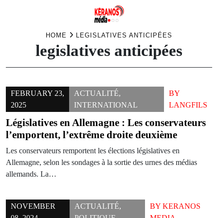
Skip
HOME
LEGISLATIVES ANTICIPÉES
legislatives anticipées
to
content
FEBRUARY 23,
ACTUALITÉ
,
BY
2025
INTERNATIONAL
LANGFILS
Législatives en Allemagne : Les conservateurs
l’emportent, l’extrême droite deuxième
Les conservateurs remportent les élections législatives en
Allemagne, selon les sondages à la sortie des urnes des médias
allemands. La…
NOVEMBER
ACTUALITÉ
,
BY
KERANOS
08, 2024
POLITIQUE
MEDIA