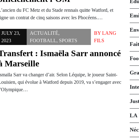
Édu
L’ancien du FC Metz et du Stade rennais quitte Watford, et
Emi
signe un contrat de cinq saisons avec les Phocéens.…
Env
JULY 23,
ACTUALITÉ
,
BY
LANG
2023
FOOTBALL
,
SPORTS
FILS
Fait
Transfert : Ismaëla Sarr annoncé
Foo
à Marseille
Gra
smaïla Sarr va changer d’air. Selon Léquipe, le joueur Saint-
Louisien, qui évolue à Watford depuis 2019, va s’engager avec
Int
l’Olympique…
Just
LA
Néc