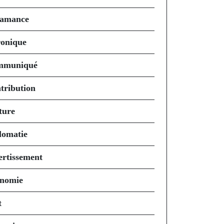
amance
onique
mmuniqué
tribution
ture
lomatie
ertissement
nomie
t