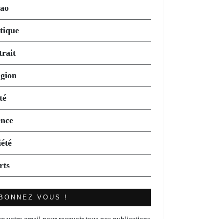
ao
itique
trait
igion
té
ence
iété
rts
BONNEZ VOUS !