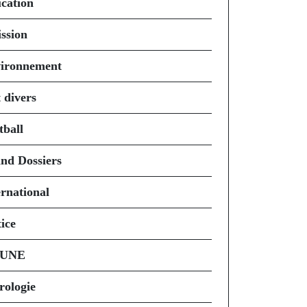
cation
ssion
ironnement
 divers
tball
nd Dossiers
ernational
ice
 UNE
rologie