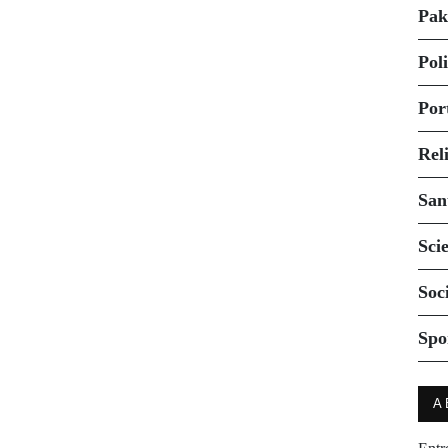
Pak
Pol
Por
Rel
San
Sci
Soc
Spo
A