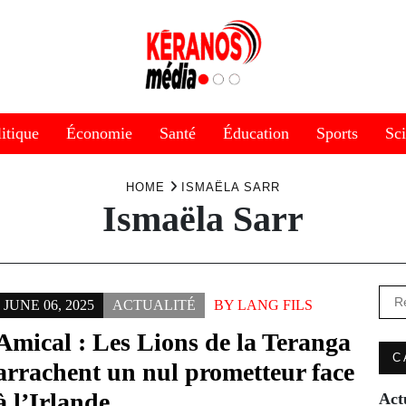
itique
Économie
Santé
Éducation
Sports
Sc
HOME
ISMAËLA SARR
Ismaëla Sarr
Rec
JUNE 06, 2025
ACTUALITÉ
BY
LANG FILS
Amical : Les Lions de la Teranga
C
arrachent un nul prometteur face
à l’Irlande
Act