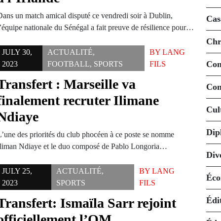
Dans un match amical disputé ce vendredi soir à Dublin,
Cas
l’équipe nationale du Sénégal a fait preuve de résilience pour…
Chr
JULY 30,
ACTUALITÉ
,
BY
LANG
Co
2023
FOOTBALL
,
SPORTS
FILS
Transfert : Marseille va
Con
finalement recruter Ilimane
Cul
Ndiaye
Dip
L’une des priorités du club phocéen à ce poste se nomme
Iliman Ndiaye et le duo composé de Pablo Longoria…
Div
JULY 25,
ACTUALITÉ
,
BY
LANG
Éco
2023
SPORTS
FILS
Transfert: Ismaïla Sarr rejoint
Édi
officiellement l’OM