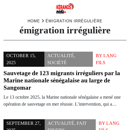
Skip
HOME
ÉMIGRATION IRRÉGULIÈRE
émigration irrégulière
to
content
OCTOBER 15,
ACTUALITÉ
,
BY
LANG
2025
SOCIÉTÉ
FILS
Sauvetage de 123 migrants irréguliers par la
Marine nationale sénégalaise au large de
Sangomar
Le 13 octobre 2025, la Marine nationale sénégalaise a mené une
opération de sauvetage en mer réussie. L’intervention, qui a…
SEPTEMBER 27,
ACTUALITÉ
,
FAIT
BY
LANG