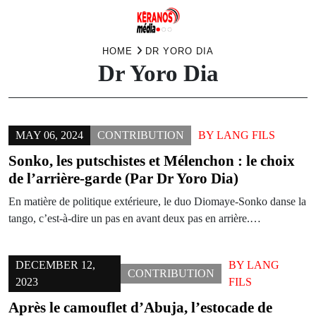
Skip
HOME
DR YORO DIA
Dr Yoro Dia
to
content
MAY 06, 2024
CONTRIBUTION
BY
LANG FILS
Sonko, les putschistes et Mélenchon : le choix
de l’arrière-garde (Par Dr Yoro Dia)
En matière de politique extérieure, le duo Diomaye-Sonko danse la
tango, c’est-à-dire un pas en avant deux pas en arrière.…
DECEMBER 12,
BY
LANG
CONTRIBUTION
2023
FILS
Après le camouflet d’Abuja, l’estocade de