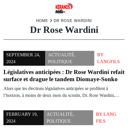
Skip
HOME
DR ROSE WARDINI
Dr Rose Wardini
to
content
SEPTEMBER 24,
ACTUALITÉ
,
BY
2024
POLITIQUE
LANGFILS
Législatives anticipées : Dr Rose Wardini refait
surface et drague le tandem Diomaye-Sonko
Alors que les élections législatives anticipées se profilent à
l’horizon, à moins de deux mois du scrutin, Dr. Rose Wardini,…
FEBRUARY 19,
ACTUALITÉ
,
BY
LANG
2024
POLITIQUE
FILS