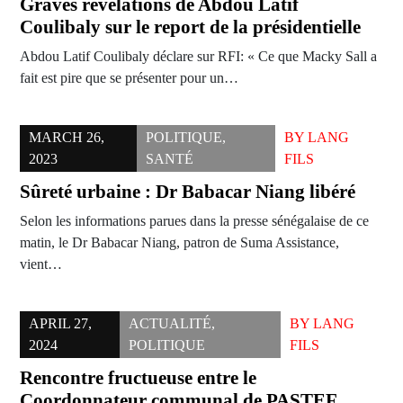
Graves révélations de Abdou Latif
Coulibaly sur le report de la présidentielle
Abdou Latif Coulibaly déclare sur RFI: « Ce que Macky Sall a
fait est pire que se présenter pour un…
MARCH 26,
POLITIQUE
,
BY
LANG
2023
SANTÉ
FILS
Sûreté urbaine : Dr Babacar Niang libéré
Selon les informations parues dans la presse sénégalaise de ce
matin, le Dr Babacar Niang, patron de Suma Assistance,
vient…
APRIL 27,
ACTUALITÉ
,
BY
LANG
2024
POLITIQUE
FILS
Rencontre fructueuse entre le
Coordonnateur communal de PASTEF