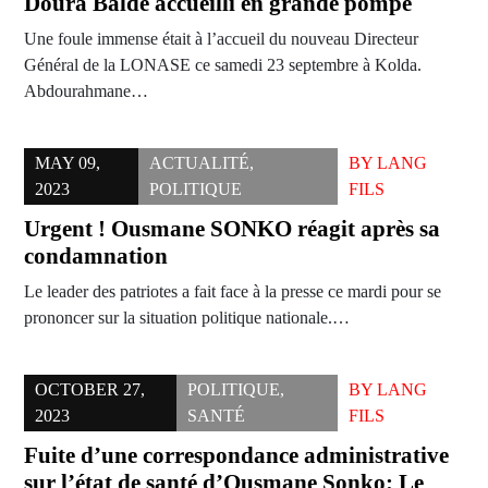
Doura Baldé accueilli en grande pompe
Une foule immense était à l’accueil du nouveau Directeur
Général de la LONASE ce samedi 23 septembre à Kolda.
Abdourahmane…
MAY 09,
ACTUALITÉ
,
BY
LANG
2023
POLITIQUE
FILS
Urgent ! Ousmane SONKO réagit après sa
condamnation
Le leader des patriotes a fait face à la presse ce mardi pour se
prononcer sur la situation politique nationale.…
OCTOBER 27,
POLITIQUE
,
BY
LANG
2023
SANTÉ
FILS
Fuite d’une correspondance administrative
sur l’état de santé d’Ousmane Sonko: Le