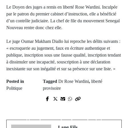
Le Doyen des juges a remis en liberté Rose Wardini. Inculpée
par le patron du premier cabinet d’instruction, elle a bénéficié
d’un contrôle judiciaire. La chef de file du mouvement Senegal
Nouveau rentre donc chez elle.
Le juge Oumar Makham Diallo lui reproche les délits suivants :
« escroquerie au jugement, faux en écriture authentique et
publique, inscription sous une fausse qualité, inscription tendant
à dissimuler une incapacité, souscription à une déclaration
inexistante sur son inégalité et sur sa présence sur une liste. »
Posted in
Tagged
Dr Rose Wardini
,
liberté
Politique
provisoire
Prev Post
Next Post
Le PDS propose la mise en place
Abdou Mbow: BBY a voulu ‘’éviter
d’une Cour constitutionnelle
une crise institutionnelle de grande
‘’renforcée et indépendante’
ampleur’’
Lang Fils