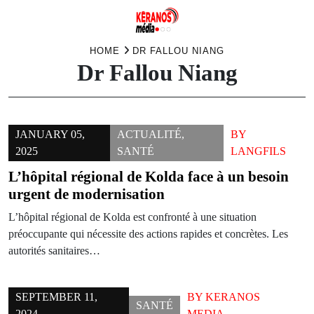
Skip
HOME
DR FALLOU NIANG
Dr Fallou Niang
to
content
JANUARY 05,
ACTUALITÉ
,
BY
2025
SANTÉ
LANGFILS
L’hôpital régional de Kolda face à un besoin
urgent de modernisation
L’hôpital régional de Kolda est confronté à une situation
préoccupante qui nécessite des actions rapides et concrètes. Les
autorités sanitaires…
SEPTEMBER 11,
BY
KERANOS
SANTÉ
2024
MEDIA