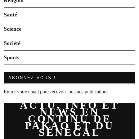
Religion
Santé
Science
Société
Sports
ABONNEZ VOUS !
Entrer votre email pour recevoir tous nos publications
ACTU, INFO ET
NEWS EN
CONTINU DE
PAKAO ET DU
SÉNÉGAL