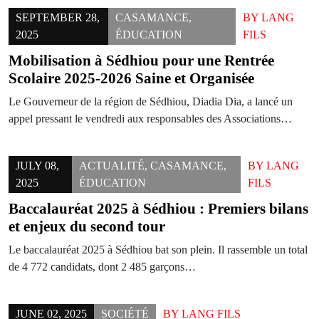
SEPTEMBER 28,
CASAMANCE
,
BY
LANG
2025
ÉDUCATION
FILS
Mobilisation à Sédhiou pour une Rentrée
Scolaire 2025-2026 Saine et Organisée
Le Gouverneur de la région de Sédhiou, Diadia Dia, a lancé un
appel pressant le vendredi aux responsables des Associations…
JULY 08,
ACTUALITÉ
,
CASAMANCE
,
BY
LANG
2025
ÉDUCATION
FILS
Baccalauréat 2025 à Sédhiou : Premiers bilans
et enjeux du second tour
Le baccalauréat 2025 à Sédhiou bat son plein. Il rassemble un total
de 4 772 candidats, dont 2 485 garçons…
JUNE 02, 2025
SOCIÉTÉ
BY
LANG FILS