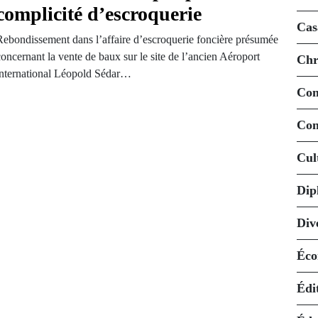
complicité d’escroquerie
Cas
Rebondissement dans l’affaire d’escroquerie foncière présumée
oncernant la vente de baux sur le site de l’ancien Aéroport
Chr
international Léopold Sédar…
Co
Con
Cul
Dip
Div
Éco
Édi