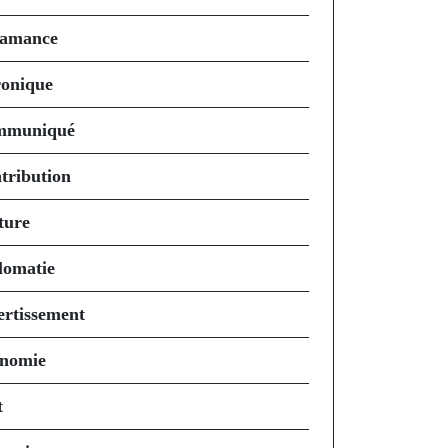
amance
onique
mmuniqué
tribution
ture
lomatie
ertissement
nomie
t