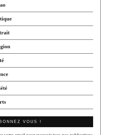
ao
itique
trait
igion
té
ence
iété
rts
BONNEZ VOUS !