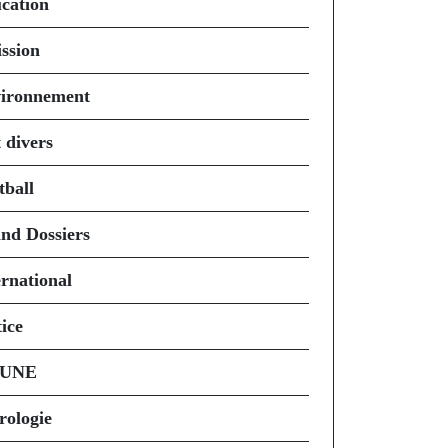
cation
ssion
ironnement
 divers
tball
nd Dossiers
ernational
ice
 UNE
rologie