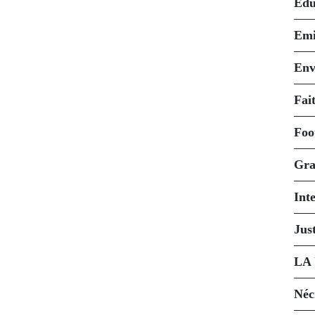
Édu
Emi
Env
Fait
Foo
Gra
Int
Just
LA
Néc