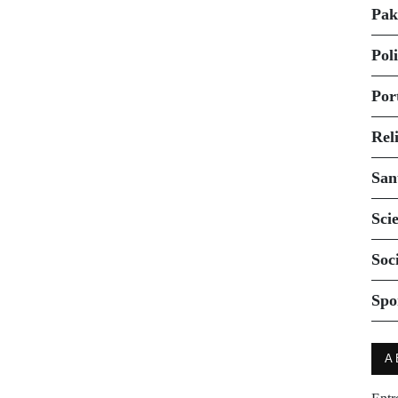
Pak
Pol
Por
Rel
San
Sci
Soc
Spo
A