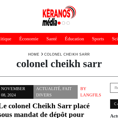
itique
Économie
Santé
Éducation
Sports
Sc
HOME
COLONEL CHEIKH SARR
colonel cheikh sarr
Rec
NOVEMBER
ACTUALITÉ
,
FAIT
BY
08, 2024
DIVERS
LANGFILS
Le colonel Cheikh Sarr placé
C
sous mandat de dépôt pour
Act