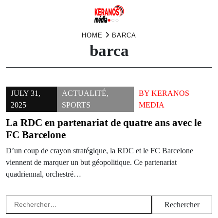
Skip
HOME
BARCA
barca
to
content
JULY 31,
ACTUALITÉ
,
BY
KERANOS
2025
SPORTS
MEDIA
La RDC en partenariat de quatre ans avec le
FC Barcelone
D’un coup de crayon stratégique, la RDC et le FC Barcelone
viennent de marquer un but géopolitique. Ce partenariat
quadriennal, orchestré…
Rechercher :