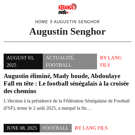
Skip
HOME
AUGUSTIN SENGHOR
Augustin Senghor
to
content
AUGUST 03,
ACTUALITÉ
,
BY
LANG
2025
FOOTBALL
FILS
Augustin éliminé, Mady boude, Abdoulaye
Fall en tête : Le football sénégalais à la croisée
des chemins
L’élection à la présidence de la Fédération Sénégalaise de Football
(FSF), tenue le 2 août 2025, a marqué la fin…
JUNE 08, 2025
FOOTBALL
BY
LANG FILS