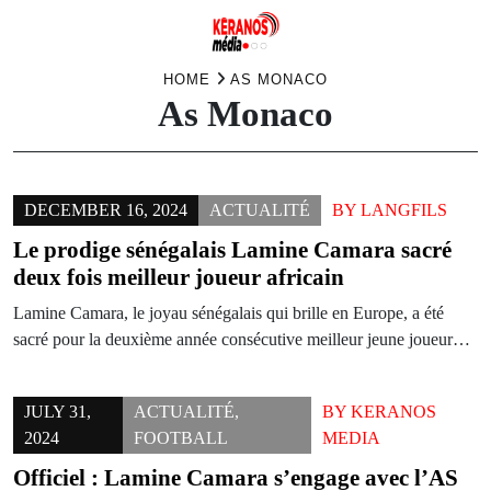
Skip
HOME
AS MONACO
As Monaco
to
content
DECEMBER 16, 2024
ACTUALITÉ
BY
LANGFILS
Le prodige sénégalais Lamine Camara sacré
deux fois meilleur joueur africain
Lamine Camara, le joyau sénégalais qui brille en Europe, a été
sacré pour la deuxième année consécutive meilleur jeune joueur…
JULY 31,
ACTUALITÉ
,
BY
KERANOS
2024
FOOTBALL
MEDIA
Officiel : Lamine Camara s’engage avec l’AS