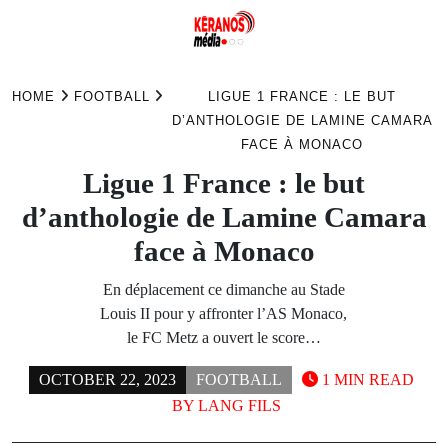
Skip
to
HOME
FOOTBALL
LIGUE 1 FRANCE : LE BUT
content
D’ANTHOLOGIE DE LAMINE CAMARA
FACE À MONACO
Ligue 1 France : le but
d’anthologie de Lamine Camara
face à Monaco
En déplacement ce dimanche au Stade
Louis II pour y affronter l’AS Monaco,
le FC Metz a ouvert le score…
OCTOBER 22, 2023
FOOTBALL
1 MIN READ
BY
LANG FILS