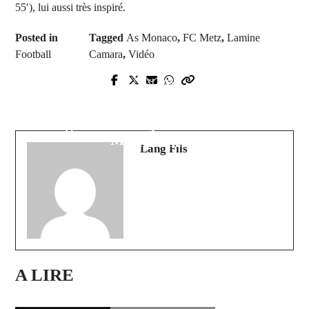
55′), lui aussi très inspiré.
Posted in
Tagged
As Monaco
,
FC Metz
,
Lamine
Football
Camara
,
Vidéo
Prev Post
Next Post
Coupe du monde de rugby:
Pakao: Les réceptions de mariage
L'Afrique du Sud l'emporte face à
interdites au village de
l'Angleterre et rejoint les All Blacks
Manconomba
en finale
Lang Fils
A LIRE