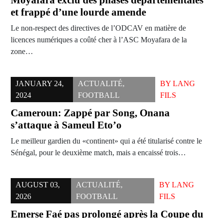
Moyafara exclu des phases départementales
et frappé d’une lourde amende
Le non-respect des directives de l’ODCAV en matière de
licences numériques a coûté cher à l’ASC Moyafara de la
zone…
JANUARY 24,
ACTUALITÉ
,
BY
LANG
2024
FOOTBALL
FILS
Cameroun: Zappé par Song, Onana
s’attaque à Sameul Eto’o
Le meilleur gardien du «continent» qui a été titularisé contre le
Sénégal, pour le deuxième match, mais a encaissé trois…
AUGUST 03,
ACTUALITÉ
,
BY
LANG
2026
FOOTBALL
FILS
Emerse Faé pas prolongé après la Coupe du