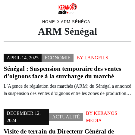
Skip
HOME
ARM SÉNÉGAL
ARM Sénégal
to
content
APRIL 14, 2025
ÉCONOMIE
BY
LANGFILS
Sénégal : Suspension temporaire des ventes
d’oignons face à la surcharge du marché
L’Agence de régulation des marchés (ARM) du Sénégal a annoncé
la suspension des ventes d’oignons entre les zones de production…
DECEMBER 12,
BY
KERANOS
ACTUALITÉ
2024
MEDIA
Visite de terrain du Directeur Général de