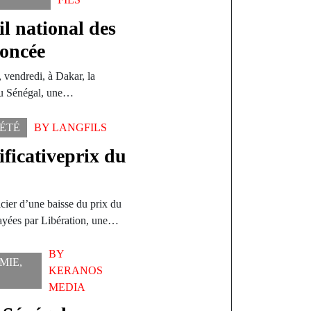
l national des
oncée
vendredi, à Dakar, la
du Sénégal, une…
IÉTÉ
BY
LANGFILS
ificativeprix du
cier d’une baisse du prix du
elayées par Libération, une…
BY
MIE
,
KERANOS
MEDIA