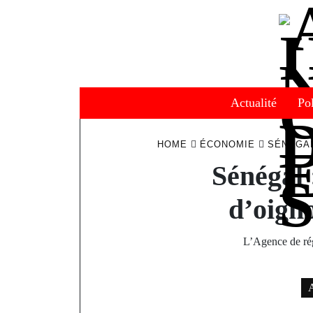
Skip
to
content
Actualité
Pol
HOME
ÉCONOMIE
SÉNÉGAL
Sénégal 
d’oign
L’Agence de ré