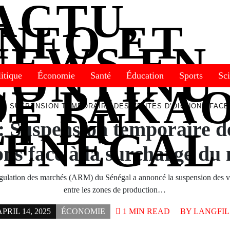
itique
Économie
Santé
Éducation
Sports
Sc
 : SUSPENSION TEMPORAIRE DES VENTES D’OIGNONS FACE
: Suspension temporaire d
ons face à la surcharge du
gulation des marchés (ARM) du Sénégal a annoncé la suspension des v
entre les zones de production…
APRIL 14, 2025
ÉCONOMIE
1 MIN READ
BY
LANGFIL