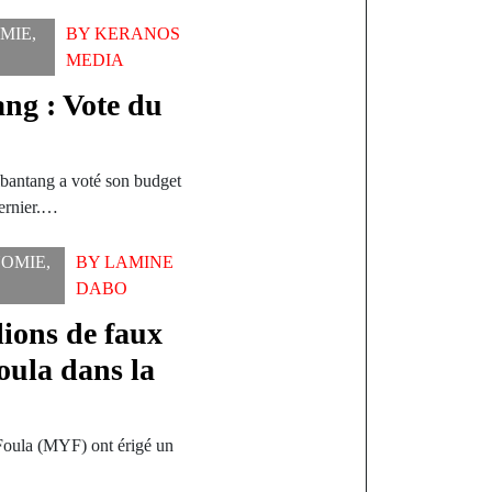
MIE
,
BY
KERANOS
MEDIA
ng : Vote du
bantang a voté son budget
dernier.…
OMIE
,
BY
LAMINE
DABO
lions de faux
oula dans la
Foula (MYF) ont érigé un