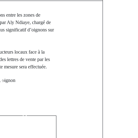
s entre les zones de
 par Aly Ndiaye, chargé de
us significatif d’oignons sur
ucteurs locaux face à la
es lettres de vente par les
te mesure sera effectuée.
st
,
oignon
munal aux
gieuses : La
bantang offre
imentaire
ative