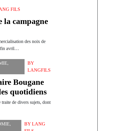
ANG FILS
e la campagne
rcialisation des noix de
 fin avril…
MIE
,
BY
LANGFILS
aire Bougane
es quotidiens
traite de divers sujets, dont
OMIE
,
BY
LANG
FILS