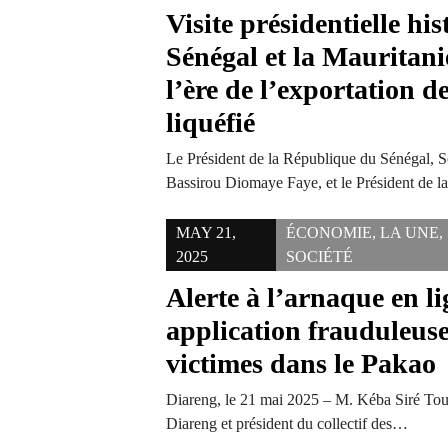
Visite présidentielle his
Sénégal et la Mauritani
l’ère de l’exportation d
liquéfié
Le Président de la République du Sénégal, 
Bassirou Diomaye Faye, et le Président de 
MAY 21,
ÉCONOMIE
,
LA UNE
,
2025
SOCIÉTÉ
Alerte à l’arnaque en l
application frauduleuse
victimes dans le Pakao
Diareng, le 21 mai 2025 – M. Kéba Siré Tour
Diareng et président du collectif des…