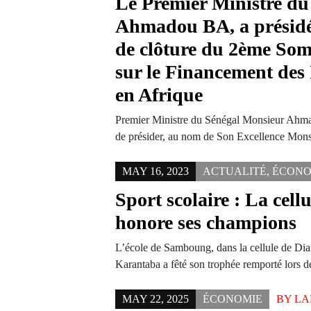
Le Premier Ministre du
Ahmadou BA, a présidé
de clôture du 2ème So
sur le Financement des 
en Afrique
Premier Ministre du Sénégal Monsieur Ahma
de présider, au nom de Son Excellence Mo
MAY 16, 2023
ACTUALITÉ
,
ÉCONO
Sport scolaire : La cell
honore ses champions
L’école de Samboung, dans la cellule de Diar
Karantaba a fêté son trophée remporté lors
MAY 22, 2025
ÉCONOMIE
BY
LA