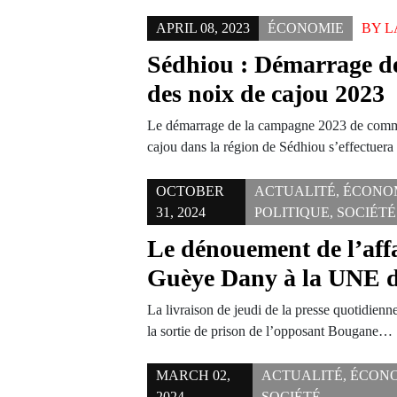
APRIL 08, 2023
ÉCONOMIE
BY
L
Sédhiou : Démarrage d
des noix de cajou 2023
Le démarrage de la campagne 2023 de comme
cajou dans la région de Sédhiou s’effectuera
OCTOBER
ACTUALITÉ
,
ÉCONO
31, 2024
POLITIQUE
,
SOCIÉTÉ
Le dénouement de l’aff
Guèye Dany à la UNE d
La livraison de jeudi de la presse quotidienne 
la sortie de prison de l’opposant Bougane…
MARCH 02,
ACTUALITÉ
,
ÉCON
2024
SOCIÉTÉ