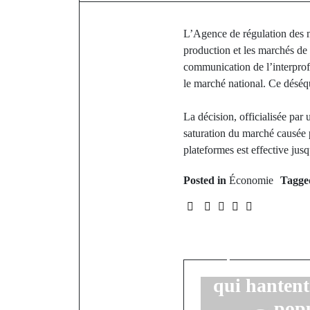
L’Agence de régulation des 
production et les marchés de
communication de l’interprofe
le marché national. Ce déséq
La décision, officialisée par
saturation du marché causée p
plateformes est effective jus
P
Posted in
Économie
Tagg
Vélingara/H
routes impr
coupés, ina
plusieurs z
qui hantent
popu