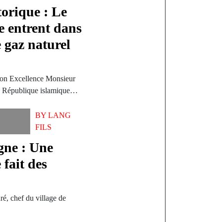
torique : Le
e entrent dans
e gaz naturel
Son Excellence Monsieur
la République islamique…
BY
LANG
FILS
igne : Une
 fait des
é, chef du village de