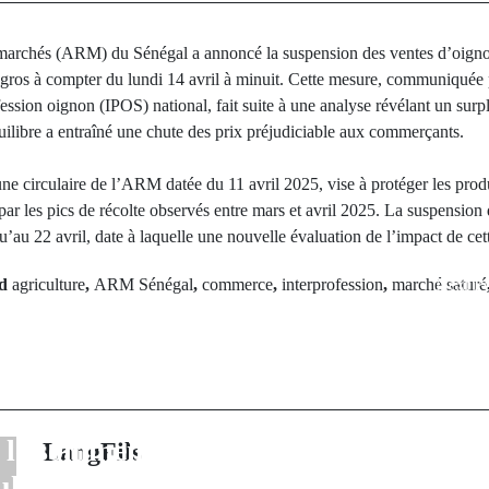
marchés (ARM) du Sénégal a annoncé la suspension des ventes d’oignon
 gros à compter du lundi 14 avril à minuit. Cette mesure, communiquée
ssion oignon (IPOS) national, fait suite à une analyse révélant un surpl
uilibre a entraîné une chute des prix préjudiciable aux commerçants.
 une circulaire de l’ARM datée du 11 avril 2025, vise à protéger les prod
ar les pics de récolte observés entre mars et avril 2025. La suspension d
qu’au 22 avril, date à laquelle une nouvelle évaluation de l’impact de cet
rev Post
Next Po
ed
agriculture
,
ARM Sénégal
,
commerce
,
interprofession
,
marché saturé
ivernage 2025 :
Soutien com
aticables, ponts
cérémonies reli
ccessibilité de
Mairie de Koli
ones ; ces maux
une aide al
 le sommeil des
LangFils
signific
lations