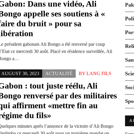
Gabon: Dans une vidéo, Ali
Pak
Bongo appelle ses soutiens à «
Pol
faire du bruit » pour sa
libération
Por
Le président gabonais Ali Bongo a été renversé par coup
Rel
’Etat ce mercredi 30 août. Placé en résidence surveillée, Ali
Bongo a…
San
Sci
AUGUST 30, 2023
ACTUALITÉ
BY
LANG FILS
Gabon : tout juste réélu, Ali
Soc
Bongo renversé par des militaires
Spo
qui affirment «mettre fin au
régime du fils»
A
Quelques minutes après l’annonce de la victoire d’Ali Bongo
Ondimba ce mercredi 30 août pour un troisième mandat on