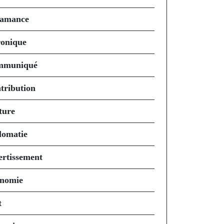
amance
onique
mmuniqué
tribution
ture
lomatie
ertissement
nomie
t