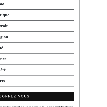
ao
itique
trait
igion
té
ence
iété
rts
BONNEZ VOUS !