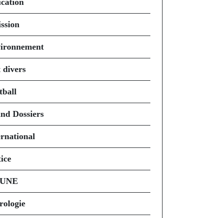
cation
ssion
ironnement
 divers
tball
nd Dossiers
ernational
ice
 UNE
rologie