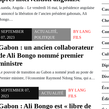
Luanda, Angola – Le vendredi 16 mai, la présidence angolaise
Cas
 annoncé la libération de l’ancien président gabonais, Ali
Bongo…
Chr
Co
SEPTEMBER
ACTUALITÉ
,
BY
LANG
07, 2023
POLITIQUE
FILS
Con
Gabon : un ancien collaborateur
de Ali Bongo nommé premier
Cul
ministre
Dip
Le pouvoir de transition au Gabon a nommé jeudi au poste de
Div
Premier ministre, l’économiste Raymond Ndong Sima, qui a…
Éco
SEPTEMBER 07,
BY
LANG
ACTUALITÉ
2023
FILS
Édi
Gabon : Ali Bongo est « libre de