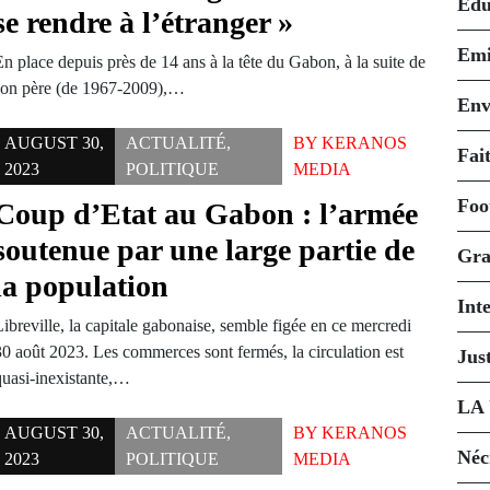
Édu
se rendre à l’étranger »
Emi
n place depuis près de 14 ans à la tête du Gabon, à la suite de
son père (de 1967-2009),…
Env
AUGUST 30,
ACTUALITÉ
,
BY
KERANOS
Fait
2023
POLITIQUE
MEDIA
Foo
Coup d’Etat au Gabon : l’armée
soutenue par une large partie de
Gra
la population
Int
ibreville, la capitale gabonaise, semble figée en ce mercredi
30 août 2023. Les commerces sont fermés, la circulation est
Just
quasi-inexistante,…
LA
AUGUST 30,
ACTUALITÉ
,
BY
KERANOS
Néc
2023
POLITIQUE
MEDIA