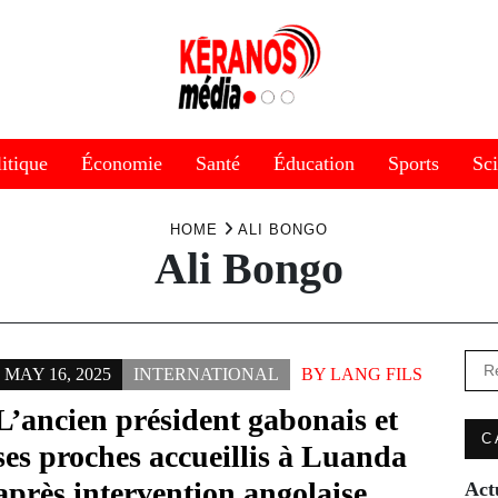
itique
Économie
Santé
Éducation
Sports
Sc
HOME
ALI BONGO
Ali Bongo
Rec
MAY 16, 2025
INTERNATIONAL
BY
LANG FILS
L’ancien président gabonais et
C
ses proches accueillis à Luanda
après intervention angolaise
Act