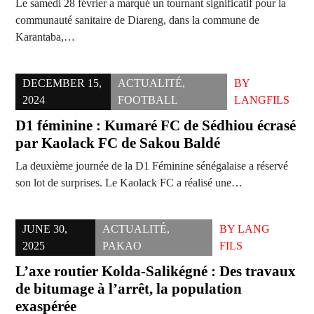
Le samedi 28 février a marqué un tournant significatif pour la
communauté sanitaire de Diareng, dans la commune de
Karantaba,…
DECEMBER 15,
ACTUALITÉ
,
BY
2024
FOOTBALL
LANGFILS
D1 féminine : Kumaré FC de Sédhiou écrasé
par Kaolack FC de Sakou Baldé
La deuxième journée de la D1 Féminine sénégalaise a réservé
son lot de surprises. Le Kaolack FC a réalisé une…
JUNE 30,
ACTUALITÉ
,
BY
LANG
2025
PAKAO
FILS
L’axe routier Kolda-Salikégné : Des travaux
de bitumage à l’arrêt, la population
exaspérée