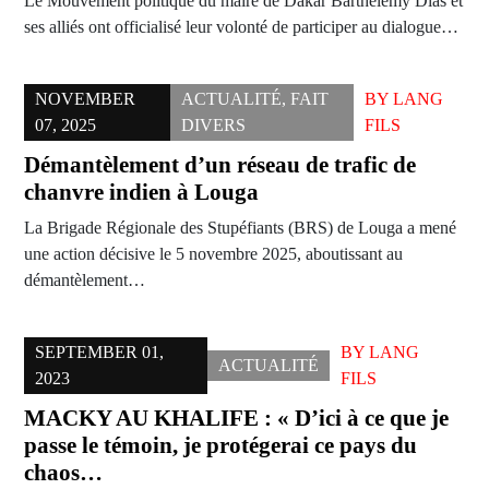
Le Mouvement politique du maire de Dakar Barthélémy Dias et
ses alliés ont officialisé leur volonté de participer au dialogue…
NOVEMBER
ACTUALITÉ
,
FAIT
BY
LANG
07, 2025
DIVERS
FILS
Démantèlement d’un réseau de trafic de
chanvre indien à Louga
La Brigade Régionale des Stupéfiants (BRS) de Louga a mené
une action décisive le 5 novembre 2025, aboutissant au
démantèlement…
SEPTEMBER 01,
BY
LANG
ACTUALITÉ
2023
FILS
MACKY AU KHALIFE : « D’ici à ce que je
passe le témoin, je protégerai ce pays du
chaos…