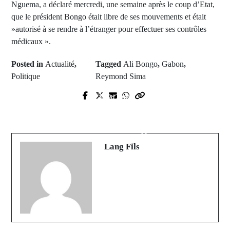
Nguema, a déclaré mercredi, une semaine après le coup d’Etat,
que le président Bongo était libre de ses mouvements et était
»autorisé à se rendre à l’étranger pour effectuer ses contrôles
médicaux ».
Posted in
Actualité
,
Tagged
Ali Bongo
,
Gabon
,
Politique
Reymond Sima
Next Post
Prev Post
FMI : La croissance du PIB réel du
Gabon : Ali Bongo est « libre de se
Sénégal devrait atteindre 8,8 % en
rendre à l’étranger »
2024
Lang Fils