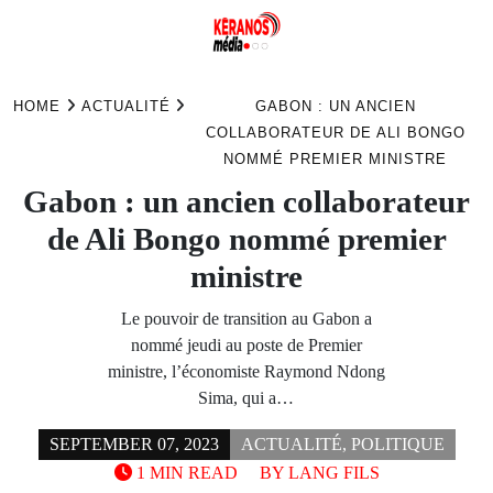
Skip
to
HOME
ACTUALITÉ
GABON : UN ANCIEN
content
COLLABORATEUR DE ALI BONGO
NOMMÉ PREMIER MINISTRE
Gabon : un ancien collaborateur
de Ali Bongo nommé premier
ministre
Le pouvoir de transition au Gabon a
nommé jeudi au poste de Premier
ministre, l’économiste Raymond Ndong
Sima, qui a…
SEPTEMBER 07, 2023
ACTUALITÉ
,
POLITIQUE
1 MIN READ
BY
LANG FILS