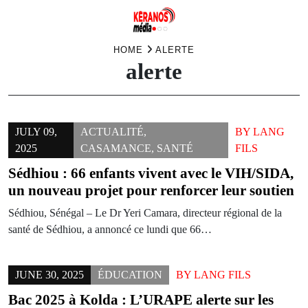
Skip
HOME
ALERTE
alerte
to
content
JULY 09,
ACTUALITÉ
,
BY
LANG
2025
CASAMANCE
,
SANTÉ
FILS
Sédhiou : 66 enfants vivent avec le VIH/SIDA,
un nouveau projet pour renforcer leur soutien
Sédhiou, Sénégal – Le Dr Yeri Camara, directeur régional de la
santé de Sédhiou, a annoncé ce lundi que 66…
JUNE 30, 2025
ÉDUCATION
BY
LANG FILS
Bac 2025 à Kolda : L’URAPE alerte sur les