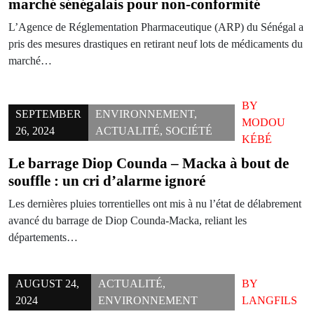
marché sénégalais pour non-conformité
L’Agence de Réglementation Pharmaceutique (ARP) du Sénégal a
pris des mesures drastiques en retirant neuf lots de médicaments du
marché…
BY
SEPTEMBER
ENVIRONNEMENT
,
MODOU
26, 2024
ACTUALITÉ
,
SOCIÉTÉ
KÉBÉ
Le barrage Diop Counda – Macka à bout de
souffle : un cri d’alarme ignoré
Les dernières pluies torrentielles ont mis à nu l’état de délabrement
avancé du barrage de Diop Counda-Macka, reliant les
départements…
AUGUST 24,
ACTUALITÉ
,
BY
2024
ENVIRONNEMENT
LANGFILS