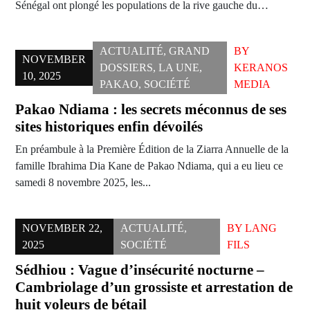
Sénégal ont plongé les populations de la rive gauche du…
ACTUALITÉ
,
GRAND
BY
NOVEMBER
DOSSIERS
,
LA UNE
,
KERANOS
10, 2025
PAKAO
,
SOCIÉTÉ
MEDIA
Pakao Ndiama : les secrets méconnus de ses
sites historiques enfin dévoilés
En préambule à la Première Édition de la Ziarra Annuelle de la
famille Ibrahima Dia Kane de Pakao Ndiama, qui a eu lieu ce
samedi 8 novembre 2025, les...
NOVEMBER 22,
ACTUALITÉ
,
BY
LANG
2025
SOCIÉTÉ
FILS
Sédhiou : Vague d’insécurité nocturne –
Cambriolage d’un grossiste et arrestation de
huit voleurs de bétail