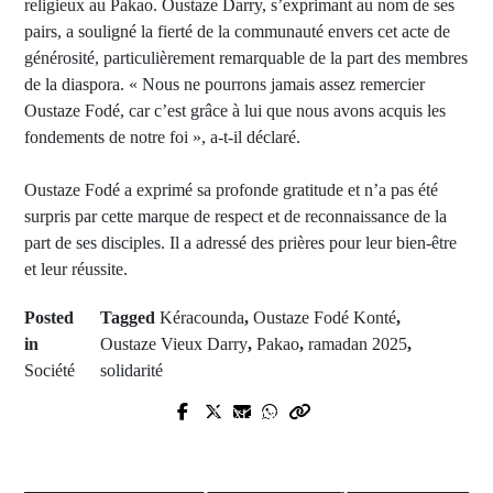
religieux au Pakao. Oustaze Darry, s’exprimant au nom de ses
pairs, a souligné la fierté de la communauté envers cet acte de
générosité, particulièrement remarquable de la part des membres
de la diaspora. « Nous ne pourrons jamais assez remercier
Oustaze Fodé, car c’est grâce à lui que nous avons acquis les
fondements de notre foi », a-t-il déclaré.
Oustaze Fodé a exprimé sa profonde gratitude et n’a pas été
surpris par cette marque de respect et de reconnaissance de la
part de ses disciples. Il a adressé des prières pour leur bien-être
et leur réussite.
Posted
Tagged
Kéracounda
,
Oustaze Fodé Konté
,
in
Oustaze Vieux Darry
,
Pakao
,
ramadan 2025
,
Société
solidarité
Prev Post
Next Post
En Corée du Nord des matchs de la
Kolibantang renforce son système
première League sont censurés en
d'état civil : une mobilisation
raison de la présence des joueurs