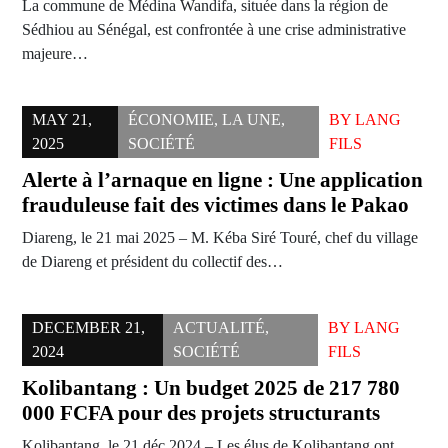
La commune de Médina Wandifa, située dans la région de
Sédhiou au Sénégal, est confrontée à une crise administrative
majeure…
MAY 21,
ÉCONOMIE
,
LA UNE
,
BY
LANG
2025
SOCIÉTÉ
FILS
Alerte à l’arnaque en ligne : Une application
frauduleuse fait des victimes dans le Pakao
Diareng, le 21 mai 2025 – M. Kéba Siré Touré, chef du village
de Diareng et président du collectif des…
DECEMBER 21,
ACTUALITÉ
,
BY
LANG
2024
SOCIÉTÉ
FILS
Kolibantang : Un budget 2025 de 217 780
000 FCFA pour des projets structurants
Kolibantang, le 21 déc 2024 – Les élus de Kolibantang ont