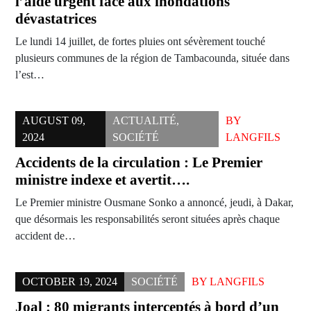
l’aide urgent face aux inondations
dévastatrices
Le lundi 14 juillet, de fortes pluies ont sévèrement touché
plusieurs communes de la région de Tambacounda, située dans
l’est…
AUGUST 09,
ACTUALITÉ
,
BY
2024
SOCIÉTÉ
LANGFILS
Accidents de la circulation : Le Premier
ministre indexe et avertit….
Le Premier ministre Ousmane Sonko a annoncé, jeudi, à Dakar,
que désormais les responsabilités seront situées après chaque
accident de…
OCTOBER 19, 2024
SOCIÉTÉ
BY
LANGFILS
Joal : 80 migrants interceptés à bord d’un