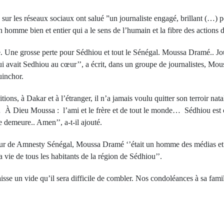
sur les réseaux sociaux ont salué ”un journaliste engagé, brillant (…) 
 homme bien et entier qui a le sens de l’humain et la fibre des actions
. Une grosse perte pour Sédhiou et tout le Sénégal. Moussa Dramé.. Jou
avait Sedhiou au cœur’’, a écrit, dans un groupe de journalistes, Mou
uinchor.
ons, à Dakar et à l’étranger, il n’a jamais voulu quitter son terroir n
r… À Dieu Moussa : l’ami et le frère et de tout le monde… Sédhiou es
re demeure.. Amen’’, a-t-il ajouté.
ur de Amnesty Sénégal, Moussa Dramé ‘’était un homme des médias et
a vie de tous les habitants de la région de Sédhiou’’.
isse un vide qu’il sera difficile de combler. Nos condoléances à sa famill