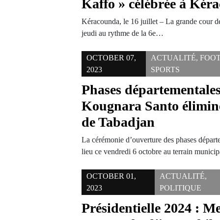
Kaffo » célébrée à Kér
Kéracounda, le 16 juillet – La grande cour 
jeudi au rythme de la 6e…
OCTOBER 07,
ACTUALITÉ
,
FOO
2023
SPORTS
Phases départemental
Kougnara Santo élimin
de Tabadjan
La cérémonie d’ouverture des phases dépar
lieu ce vendredi 6 octobre au terrain munici
OCTOBER 01,
ACTUALITÉ
,
2023
POLITIQUE
Présidentielle 2024 : M