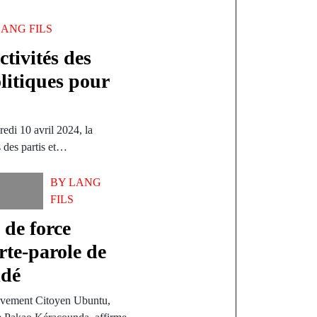
LANG FILS
tivités des
olitiques pour
edi 10 avril 2024, la
s des partis et…
BY
LANG
FILS
de force
te-parole de
ldé
uvement Citoyen Ubuntu,