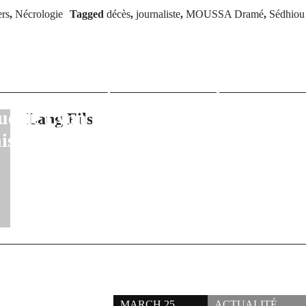
rev Post
ers
,
Nécrologie
Tagged
décès
,
journaliste
,
MOUSSA Dramé
,
Sédhiou
à l'unité et à
Next Po
on : Éclatante
Tensions aigu
a 5e édition du
de l'État : 
la communauté
dénonce une
e de Lyon à
cohés
Lang Fils
issieux
MARCH 25,
ACTUALITÉ
,