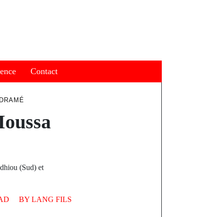
ience
Contact
 DRAMÉ
Moussa
dhiou (Sud) et
AD
BY
LANG FILS