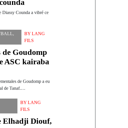
acounda
de Diassy Counda a vibré ce
TBALL
,
BY
LANG
FILS
es de Goudomp
e ASC kairaba
tementales de Goudomp a eu
pal de Tanaf.…
BY
LANG
FILS
e Elhadji Diouf,