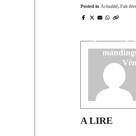
P
Posted in
Actualité
,
Fait div
Un appel 
l'éruditi
succès de l
Gamou de 
mandingu
Vén
A LIRE