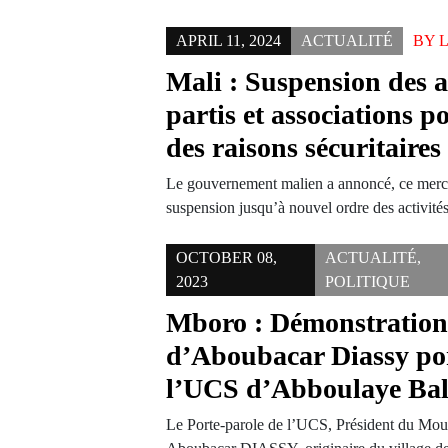
APRIL 11, 2024
ACTUALITÉ
BY
Mali : Suspension des ac
partis et associations p
des raisons sécuritaires
Le gouvernement malien a annoncé, ce mercr
suspension jusqu’à nouvel ordre des activité
OCTOBER 08,
ACTUALITÉ
,
2023
POLITIQUE
Mboro : Démonstration 
d’Aboubacar Diassy por
l’UCS d’Abboulaye Ba
Le Porte-parole de l’UCS, Président du Mo