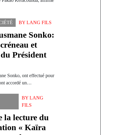
e Pakao Kéracounda, affirme
CIÉTÉ
BY
LANG FILS
’Ousmane Sonko:
 créneau et
 du Président
ane Sonko, ont effectué pour
s ont accordé un…
BY
LANG
FILS
 la lecture du
ation « Kaïra