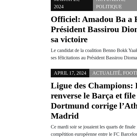
2024
POLITIQUE
Officiel: Amadou Ba a Fé
Président Bassirou Di
sa victoire
Le candidat de la coalition Benno Bokk Ya
ses félicitations au Président Bassirou Di
APRIL 17, 2024
ACTUALITÉ
,
FOOT
Ligue des Champions:
renverse le Barça et file
Dortmund corrige l’Ath
Madrid
Ce mardi soir se jouaient les quarts de finale 
compétition européenne entre le FC Barcel