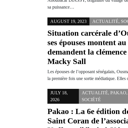
Aboubacar DIASSY, originaire du village d
sa puissance…
AUGUST 19, 2023
ACTUALITÉ
,
SO
Situation carcérale d
ses épouses montent au
demandent la clémence
Macky Sall
Les épouses de l’opposant sénégalais, Ousm
la première fois une sortie médiatique. Elle
JULY 18,
ACTUALITÉ
,
PAKAO
,
2026
SOCIÉTÉ
Pakao : La 6e édition de
Saint Coran de l’associ