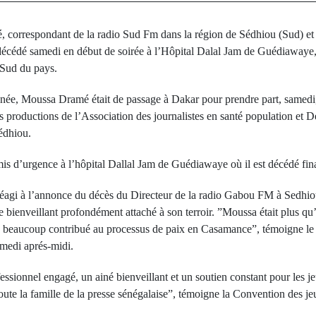
 correspondant de la radio Sud Fm dans la région de Sédhiou (Sud) et 
édé samedi en début de soirée à l’Hôpital Dalal Jam de Guédiawaye, é
 Sud du pays.
ée, Moussa Dramé était de passage à Dakar pour prendre part, samedi, 
es productions de l’Association des journalistes en santé population e
Sédhiou.
dmis d’urgence à l’hôpital Dallal Jam de Guédiawaye où il est décédé fi
éagi à l’annonce du décès du Directeur de la radio Gabou FM à Sedhiou
ienveillant profondément attaché à son terroir. ”Moussa était plus qu’un
a beaucoup contribué au processus de paix en Casamance”, témoigne le
medi aprés-midi.
sionnel engagé, un ainé bienveillant et un soutien constant pour les je
ute la famille de la presse sénégalaise”, témoigne la Convention des je