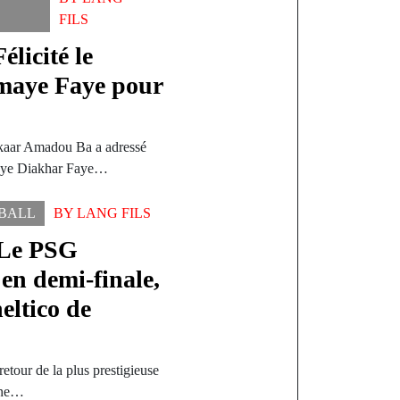
FILS
licité le
omaye Faye pour
akaar Amadou Ba a adressé
omaye Diakhar Faye…
BALL
BY
LANG FILS
 Le PSG
 en demi-finale,
eltico de
retour de la plus prestigieuse
one…