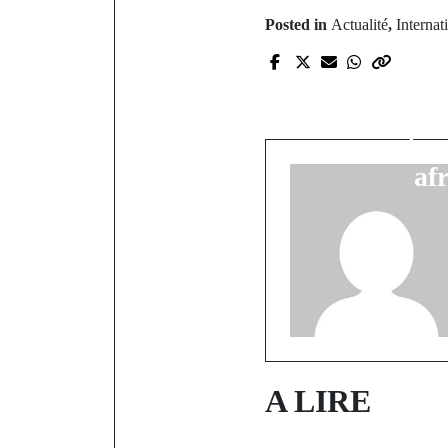
Posted in
Actualité
,
Internat
P
Ukraine 
Zelensk
propositio
af
A LIRE