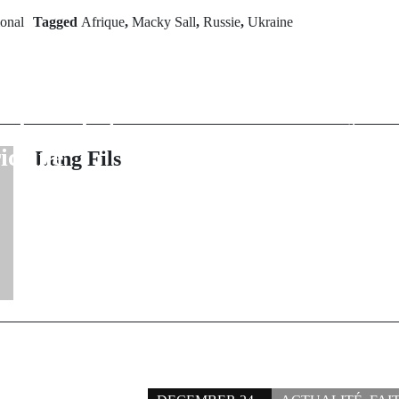
ional
Tagged
Afrique
,
Macky Sall
,
Russie
,
Ukraine
rev Post
Next Po
: Volodymyr
Drame à B
y refuse la
Lamine Bayo a é
n de médiation
foud
ricaine
Lang Fils