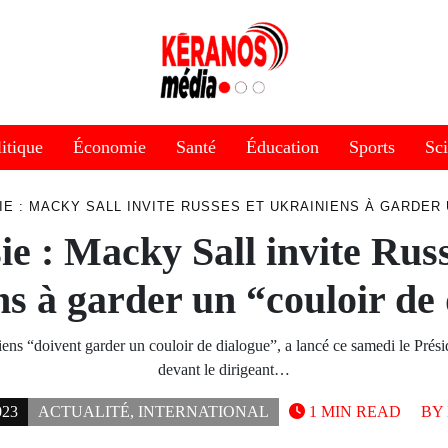
itique
Économie
Santé
Éducation
Sports
Sc
IE : MACKY SALL INVITE RUSSES ET UKRAINIENS À GARDER 
ie : Macky Sall invite Russ
s à garder un “couloir de
iens “doivent garder un couloir de dialogue”, a lancé ce samedi le Prés
devant le dirigeant…
023
ACTUALITÉ
,
INTERNATIONAL
1 MIN READ
BY