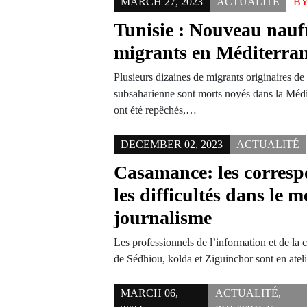
MARCH 27, 2023
ACTUALITÉ
B
Tunisie : Nouveau nauf
migrants en Méditerra
Plusieurs dizaines de migrants originaires d
subsaharienne sont morts noyés dans la Médi
ont été repêchés,…
DECEMBER 02, 2023
ACTUALITÉ
Casamance: les corresp
les difficultés dans le m
journalisme
Les professionnels de l’information et de la
de Sédhiou, kolda et Ziguinchor sont en atel
MARCH 06,
ACTUALITÉ
,