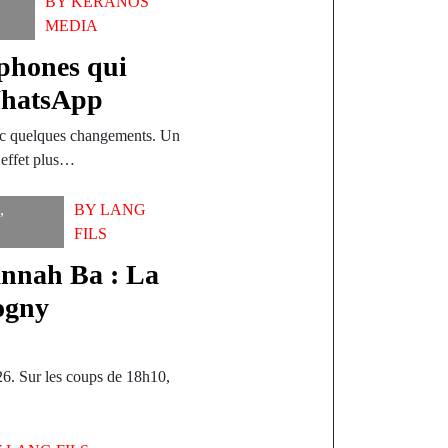
T
BY
KERANOS
MEDIA
phones qui
 WhatsApp
ec quelques changements. Un
 effet plus…
O
,
BY
LANG
FILS
annah Ba : La
Fogny
026. Sur les coups de 18h10,