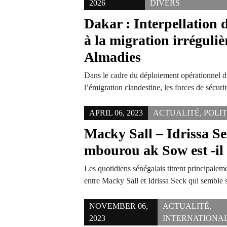
2026
DIVERS
Dakar : Interpellation 
à la migration irréguliè
Almadies
Dans le cadre du déploiement opérationnel du
l’émigration clandestine, les forces de sécu
APRIL 06, 2023
ACTUALITÉ
,
POLI
Macky Sall – Idrissa Se
mbourou ak Sow est -il
Les quotidiens sénégalais titrent principal
entre Macky Sall et Idrissa Seck qui semble 
NOVEMBER 06,
ACTUALITÉ
,
2023
INTERNATIONA