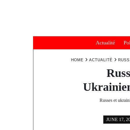
Skip
to
content
Actualité
Pol
HOME
ACTUALITÉ
RUSS
Russ
Ukrainien
Russes et ukrain
JUNE 17, 2