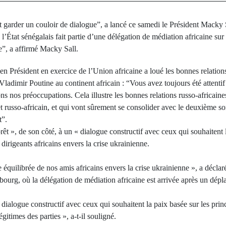
 garder un couloir de dialogue”, a lancé ce samedi le Président Macky S
l’État sénégalais fait partie d’une délégation de médiation africaine sur 
e”, a affirmé Macky Sall.
ien Président en exercice de l’Union africaine a loué les bonnes relations
 Vladimir Poutine au continent africain : “Vous avez toujours été attentif
 nos préoccupations. Cela illustre les bonnes relations russo-africaines
 russo-africain, et qui vont sûrement se consolider avec le deuxième s
t”.
rêt », de son côté, à un « dialogue constructif avec ceux qui souhaitent 
dirigeants africains envers la crise ukrainienne.
équilibrée de nos amis africains envers la crise ukrainienne », a décla
sbourg, où la délégation de médiation africaine est arrivée après un dép
alogue constructif avec ceux qui souhaitent la paix basée sur les princi
gitimes des parties », a-t-il souligné.