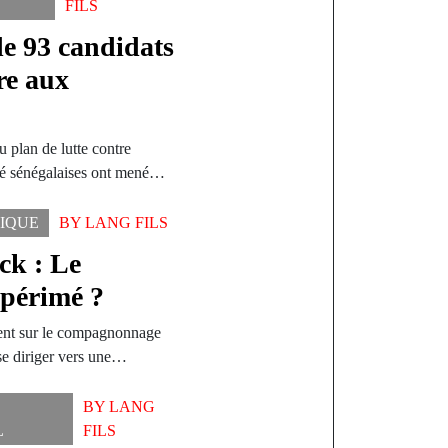
FILS
de 93 candidats
re aux
 plan de lutte contre
rité sénégalaises ont mené…
TIQUE
BY
LANG FILS
ck : Le
 périmé ?
ement sur le compagnonnage
se diriger vers une…
BY
LANG
L
FILS