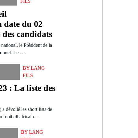
FILS
il
la date du 02
te des candidats
national, le Président de la
tionnel. Les …
BY
LANG
FILS
: La liste des
a dévoilé les short-lists de
u football africain.…
BY
LANG