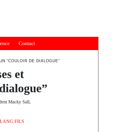
ience
Contact
UN “COULOIR DE DIALOGUE”
es et
 dialogue”
ident Macky Sall,
LANG FILS