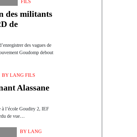
FILS
 des militants
2D de
nregistrer des vagues de
u mouvement Goudomp debout
BY
LANG FILS
nant Alassane
 à l’école Goudiry 2, IEF
erdu de vue…
BY
LANG