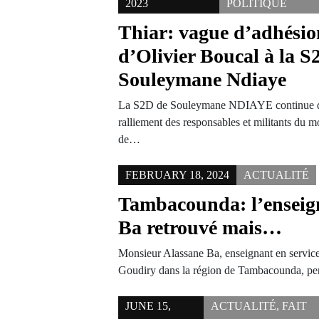
2023
POLITIQUE
Thiar: vague d’adhésion
d’Olivier Boucal à la S
Souleymane Ndiaye
La S2D de Souleymane NDIAYE continue d’e
ralliement des responsables et militants d
de…
FEBRUARY 18, 2024
ACTUALITÉ
Tambacounda: l’enseig
Ba retrouvé mais…
Monsieur Alassane Ba, enseignant en service
Goudiry dans la région de Tambacounda, p
JUNE 15,
ACTUALITÉ
,
FAIT