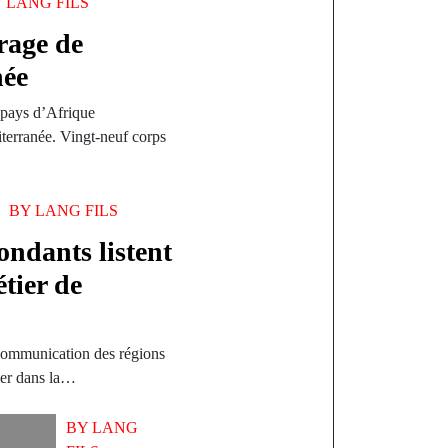
Y
LANG FILS
rage de
née
e pays d’Afrique
terranée. Vingt-neuf corps
BY
LANG FILS
ondants listent
étier de
 communication des régions
ier dans la…
BY
LANG