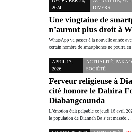
DECEMBER 24,
ACTUALITÉ
,
FAI
2024
DIVERS
Une vingtaine de smart
n’auront plus droit à
WhatsApp va passer à la nouvelle année av
certain nombre de smartphones ne pourra en
APRIL 17,
ACTUALITÉ
,
PAKA
2026
SOCIÉTÉ
Ferveur religieuse à Di
cité honore le Dahira 
Diabangcounda
L’émotion était palpable ce jeudi 16 avril 2
la population de Diannah Ba s’est massée…