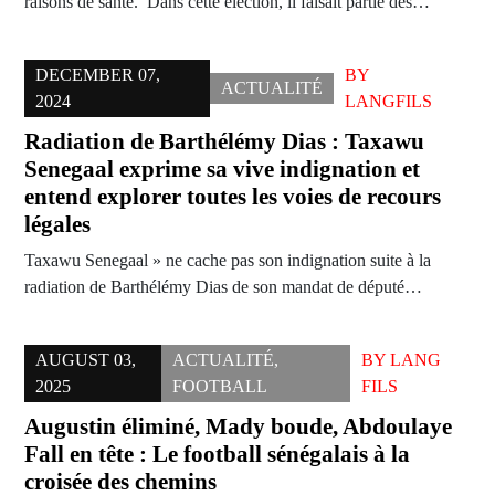
raisons de santé. Dans cette élection, il faisait partie des…
DECEMBER 07,
BY
ACTUALITÉ
2024
LANGFILS
Radiation de Barthélémy Dias : Taxawu
Senegaal exprime sa vive indignation et
entend explorer toutes les voies de recours
légales
Taxawu Senegaal » ne cache pas son indignation suite à la
radiation de Barthélémy Dias de son mandat de député…
AUGUST 03,
ACTUALITÉ
,
BY
LANG
2025
FOOTBALL
FILS
Augustin éliminé, Mady boude, Abdoulaye
Fall en tête : Le football sénégalais à la
croisée des chemins