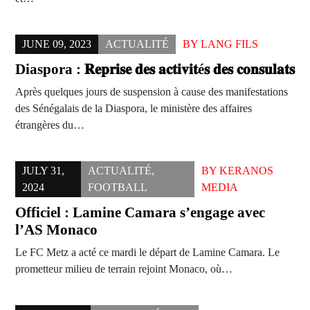
JUNE 09, 2023
ACTUALITÉ
BY
LANG FILS
Diaspora : 𝐑𝐞𝐩𝐫𝐢𝐬𝐞 𝐝𝐞𝐬 𝐚𝐜𝐭𝐢𝐯𝐢𝐭é𝐬 𝐝𝐞𝐬 𝐜𝐨𝐧𝐬𝐮𝐥𝐚𝐭𝐬
Après quelques jours de suspension à cause des manifestations
des Sénégalais de la Diaspora, le ministère des affaires
étrangères du…
JULY 31,
ACTUALITÉ
,
BY
KERANOS
2024
FOOTBALL
MEDIA
Officiel : Lamine Camara s’engage avec
l’AS Monaco
Le FC Metz a acté ce mardi le départ de Lamine Camara. Le
prometteur milieu de terrain rejoint Monaco, où…