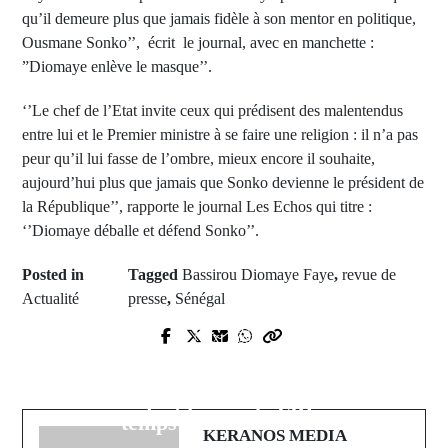
qu’il demeure plus que jamais fidèle à son mentor en politique,
Ousmane Sonko’’, écrit le journal, avec en manchette :
”Diomaye enlève le masque’’.
‘’Le chef de l’Etat invite ceux qui prédisent des malentendus
entre lui et le Premier ministre à se faire une religion : il n’a pas
peur qu’il lui fasse de l’ombre, mieux encore il souhaite,
aujourd’hui plus que jamais que Sonko devienne le président de
la République’’, rapporte le journal Les Echos qui titre :
‘’Diomaye déballe et défend Sonko’’.
Posted in
Tagged
Bassirou Diomaye Faye
,
revue de
Actualité
presse
,
Sénégal
Prev Post
Next Post
Etats-Unis : Donald Trump visé par
Mbour Petite Côte triomphe en
une tentative d’assassinat, le tireur
Coupe du Sénégal : Retour sur le
identifié par le FBI
temps fort de la finale
KERANOS MEDIA