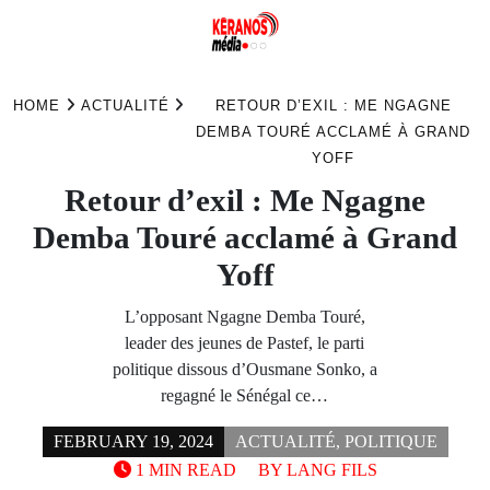
Skip
to
HOME
ACTUALITÉ
RETOUR D’EXIL : ME NGAGNE
content
DEMBA TOURÉ ACCLAMÉ À GRAND
YOFF
Retour d’exil : Me Ngagne
Demba Touré acclamé à Grand
Yoff
L’opposant Ngagne Demba Touré,
leader des jeunes de Pastef, le parti
politique dissous d’Ousmane Sonko, a
regagné le Sénégal ce…
FEBRUARY 19, 2024
ACTUALITÉ
,
POLITIQUE
1 MIN READ
BY
LANG FILS