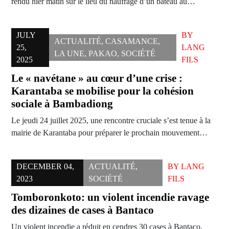
rendu hier matin sur le lieu du naufrage d’un bateau au…
JULY
BY
ACTUALITÉ
,
CASAMANCE
,
25,
LANG
LA UNE
,
PAKAO
,
SOCIÉTÉ
2025
FILS
Le « navétane » au cœur d’une crise :
Karantaba se mobilise pour la cohésion
sociale à Bambadiong
Le jeudi 24 juillet 2025, une rencontre cruciale s’est tenue à la
mairie de Karantaba pour préparer le prochain mouvement…
DECEMBER 04,
ACTUALITÉ
,
BY
LANG
2023
SOCIÉTÉ
FILS
Tomboronkoto: un violent incendie ravage
des dizaines de cases à Bantaco
Un violent incendie a réduit en cendres 30 cases à Bantaco,