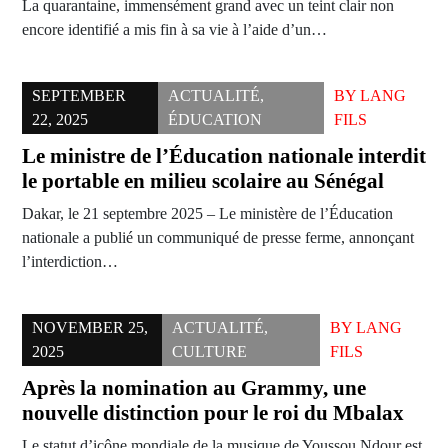
La quarantaine, immensément grand avec un teint clair non
encore identifié a mis fin à sa vie à l’aide d’un…
SEPTEMBER
ACTUALITÉ
,
BY
LANG
22, 2025
ÉDUCATION
FILS
Le ministre de l’Éducation nationale interdit
le portable en milieu scolaire au Sénégal
Dakar, le 21 septembre 2025 – Le ministère de l’Éducation
nationale a publié un communiqué de presse ferme, annonçant
l’interdiction…
NOVEMBER 25,
ACTUALITÉ
,
BY
LANG
2025
CULTURE
FILS
Après la nomination au Grammy, une
nouvelle distinction pour le roi du Mbalax
Le statut d’icône mondiale de la musique de Youssou Ndour est