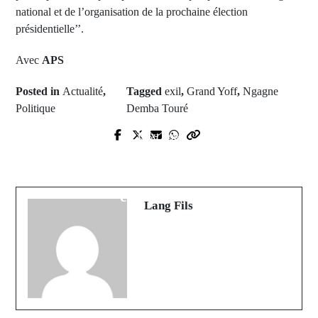
national et de l’organisation de la prochaine élection
présidentielle’’.
Avec
APS
Posted in
Actualité
,
Tagged
exil
,
Grand Yoff
,
Ngagne
Politique
Demba Touré
Next Post
Prev Post
Alioune Tine: " Macky Sall veut
Mondial Beach soccer : le Sénégal
laisser aux sénégalais un pays stable
se relance et bat la Colombie
et sécurisé"
Lang Fils