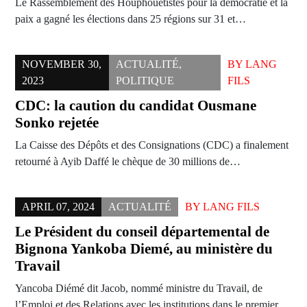
Le Rassemblement des Houphouëtistes pour la démocratie et la
paix a gagné les élections dans 25 régions sur 31 et…
NOVEMBER 30,
ACTUALITÉ
,
BY
LANG
2023
POLITIQUE
FILS
CDC: la caution du candidat Ousmane
Sonko rejetée
La Caisse des Dépôts et des Consignations (CDC) a finalement
retourné à Ayib Daffé le chèque de 30 millions de…
APRIL 07, 2024
ACTUALITÉ
BY
LANG FILS
Le Président du conseil départemental de
Bignona Yankoba Diemé, au ministère du
Travail
Yancoba Diémé dit Jacob, nommé ministre du Travail, de
l’Emploi et des Relations avec les institutions dans le premier