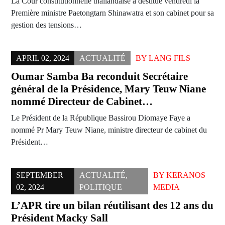
La Cour constitutionnelle thaïlandaise a destitué vendredi la
Première ministre Paetongtarn Shinawatra et son cabinet pour sa
gestion des tensions…
APRIL 02, 2024
ACTUALITÉ
BY
LANG FILS
Oumar Samba Ba reconduit Secrétaire
général de la Présidence, Mary Teuw Niane
nommé Directeur de Cabinet…
Le Président de la République Bassirou Diomaye Faye a
nommé Pr Mary Teuw Niane, ministre directeur de cabinet du
Président…
SEPTEMBER
ACTUALITÉ
,
BY
KERANOS
02, 2024
POLITIQUE
MEDIA
L’APR tire un bilan réutilisant des 12 ans du
Président Macky Sall