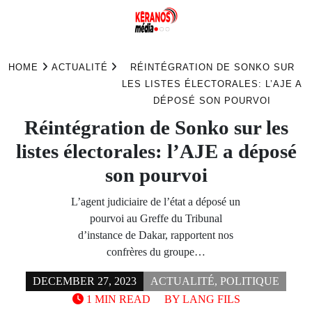
Skip
to
HOME
ACTUALITÉ
RÉINTÉGRATION DE SONKO SUR
content
LES LISTES ÉLECTORALES: L’AJE A
DÉPOSÉ SON POURVOI
Réintégration de Sonko sur les
listes électorales: l’AJE a déposé
son pourvoi
L’agent judiciaire de l’état a déposé un
pourvoi au Greffe du Tribunal
d’instance de Dakar, rapportent nos
confrères du groupe…
DECEMBER 27, 2023
ACTUALITÉ
,
POLITIQUE
1 MIN READ
BY
LANG FILS