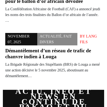
pour le ballon d’or africain dévoilée
La Confédération Africaine de Football (CAF) a annoncé jeudi
les noms des trois finalistes du Ballon d’or africain de l’année.
…
NOVEMBER
ACTUALITÉ
,
FAIT
BY
LANG
07, 2025
DIVERS
FILS
Démantèlement d’un réseau de trafic de
chanvre indien à Louga
La Brigade Régionale des Stupéfiants (BRS) de Louga a mené
une action décisive le 5 novembre 2025, aboutissant au
démantèlement…
ACTU, INFO ET
NEWS EN
CONTINU DE
PAKAO ET DU