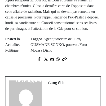
Après réception du pourvoi, la Cour suprême va statuer en
chambres réunies. C’est la dernière carte de l’opposant dans
cette affaire de radiation. Mais qui ne devrait pas remettre en
cause le processus. Pour rappel, leader de l’ex-Pastef à déposé,
lundi, sa candidature au Conseil constitutionnel sans ses listes
de parrainages et l’attestation de la Cdc pour sa caution.
Posted in
Tagged
Agent judiciaire de l'État
,
Actualité
,
OUSMANE SONKO
,
pourvoi
,
Yoro
Politique
Moussa Diallo
Prev Post
Next Post
Dialalbéré: La commune s'engage
Anniversaire de la S2D:
pour la préservation
Souleymane Ndiaye investit Amadou
environnementale et le
Ba au Grand Théâtre
développement socio-économique
Lang Fils