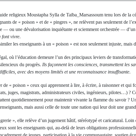
ide religieux Moustapha Sylla de Taïba_Marsassoum tenu lors de la cé
nants de « poison » et de « pingres », ne relèvent pas seulement de l’ex
 — ou une dévalorisation inquiétante et sciemment orchestrée — d’un p
 font vivre
.
 assimiler les enseignants à un « poison » est non seulement injuste, mai
l, où l’éducation demeure l’un des principaux leviers de transformatio
 silencieux du progrès.
Ils façonnent les consciences, transmettent les sa
ifficiles, avec des moyens limités et une reconnaissance insuffisante
.
 de « poison » ceux qui apprennent à lire, à écrire, à raisonner et qui f
ts, juges, magistrats, administrateurs civiles, ingénieurs, pilotes…) ? 
attent quotidiennement pour maintenir vivante la flamme du savoir ? Une
nseignants, mais aussi celle de toute une nation qui leur doit une grande
rerie », elle relève d’un jugement hâtif, stéréotypé et caricatural. Loin 
x sont les enseignants qui, au-delà de leurs obligations professionnelle
 encadrement de jeunes, participation à la vie communautaire, soutien