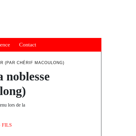
ience
Contact
ER (PAR CHÉRIF MACOULONG)
a noblesse
long)
nu lors de la
 FILS