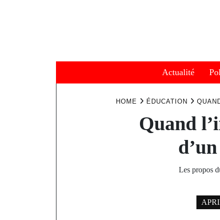
Skip
to
content
Actualité
Pol
HOME
ÉDUCATION
QUAND
Quand l’i
d’un
Les propos d
APRIL