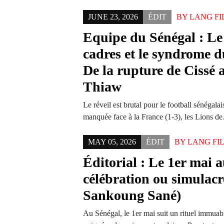
JUNE 23, 2026
ÉDIT
BY
LANG FI
Equipe du Sénégal : Le
cadres et le syndrome d
De la rupture de Cissé a
Thiaw
Le réveil est brutal pour le football sénégal
manquée face à la France (1-3), les Lions 
MAY 05, 2026
ÉDIT
BY
LANG FI
Éditorial : Le 1er mai 
célébration ou simulacr
Sankoung Sané)
Au Sénégal, le 1er mai suit un rituel immuable