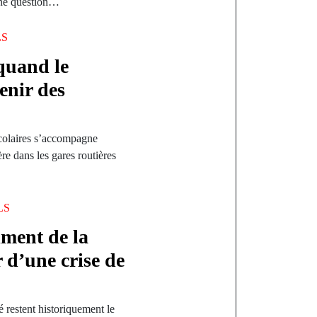
une question…
LS
quand le
enir des
scolaires s’accompagne
re dans les gares routières
LS
iment de la
r d’une crise de
 restent historiquement le