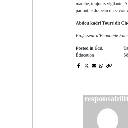
marche, toujours vigilante. A
partout le drapeau du savoir e
Abdou kadri Touré dit Ch
Professeur d’Economie Famili
Posted in
Édit
,
T
Éducation
Sé
P
Discours d
au Gamou d
Un appel
responsabili