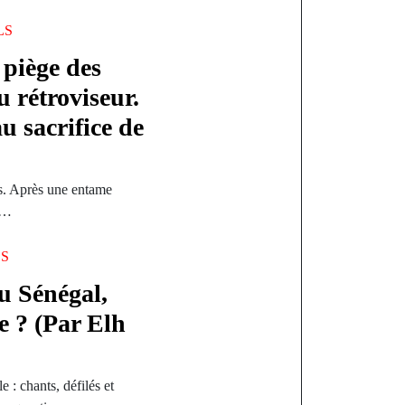
LS
 piège des
u rétroviseur.
u sacrifice de
ais. Après une entame
de…
LS
au Sénégal,
e ? (Par Elh
 : chants, défilés et