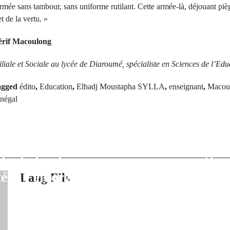
rmée sans tambour, sans uniforme rutilant. Cette armée-là, déjouant piè
t de la vertu. »
érif Macoulong
ale et Sociale au lycée de Diaroumé, spécialiste en Sciences de l’Edu
agged
édito
,
Education
,
Elhadj Moustapha SYLLA
,
enseignant
,
Macou
Next Po
négal
rev Post
Audition aux N
u Lamine Cissé
Candidat au
e Diannah Ba :
Secrétaire gé
 à la foi, la
Sall a déc
té et l'émergence
Lang Fils
vision..."Ma prio