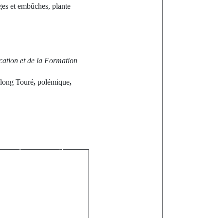
ges et embûches, plante
cation et de la Formation
long Touré
,
polémique
,
st
ations Unis :
 poste de
néral, Macky
liné sa
rité serait...