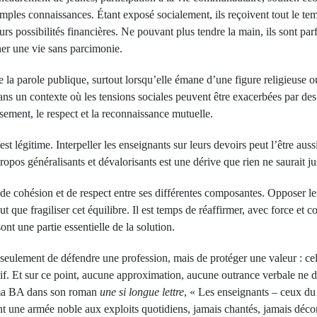
simples connaissances. Étant exposé socialement, ils reçoivent tout le tem
s possibilités financières. Ne pouvant plus tendre la main, ils sont parf
ner une vie sans parcimonie.
que la parole publique, surtout lorsqu’elle émane d’une figure religieuse 
ans un contexte où les tensions sociales peuvent être exacerbées par des d
isement, le respect et la reconnaissance mutuelle.
est légitime. Interpeller les enseignants sur leurs devoirs peut l’être auss
opos généralisants et dévalorisants est une dérive que rien ne saurait jus
de cohésion et de respect entre ses différentes composantes. Opposer le
ut que fragiliser cet équilibre. Il est temps de réaffirmer, avec force et 
ont une partie essentielle de la solution.
as seulement de défendre une profession, mais de protéger une valeur : c
f. Et sur ce point, aucune approximation, aucune outrance verbale ne dev
ama BA dans son roman
une si longue lettre
, « Les enseignants – ceux du
nt une armée noble aux exploits quotidiens, jamais chantés, jamais déco