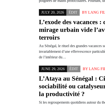
poignées de mains protocolaires. Pourtant, 
JULY 20, 2026
ÉDIT
BY
LANG FI
L’exode des vacances : 
mirage urbain vide l’av
terroirs
Au Sénégal, le rituel des grandes vacances 
invariablement d’une effervescence particuliè
de l’intérieur du…
JUNE 29, 2026
ÉDIT
BY
LANG FI
L’Ataya au Sénégal : C
sociabilité ou catalyseu
la productivité ?
Si les regroupements quotidiens autour du thé