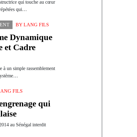
structrice qui touche au cœur
 répétées qui…
ENT
BY
LANG FILS
ème Dynamique
e et Cadre
e à un simple rassemblement
cosystème…
LANG FILS
L’engrenage qui
laise
2014 au Sénégal interdit