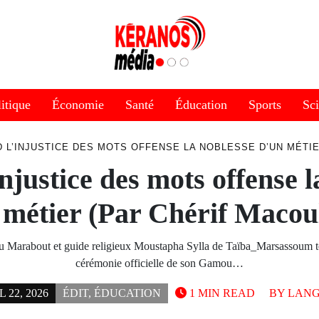
itique
Économie
Santé
Éducation
Sports
Sc
 L’INJUSTICE DES MOTS OFFENSE LA NOBLESSE D’UN MÉTI
njustice des mots offense l
 métier (Par Chérif Macou
u Marabout et guide religieux Moustapha Sylla de Taïba_Marsassoum te
cérémonie officielle de son Gamou…
 22, 2026
ÉDIT
,
ÉDUCATION
1 MIN READ
BY
LANG