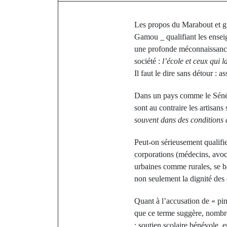
Les propos du Marabout et gu
Gamou _ qualifiant les enseig
une profonde méconnaissance
société :
l’école et ceux qui la
Il faut le dire sans détour :
Dans un pays comme le Sénéga
sont au contraire les artisans
souvent dans des conditions d
Peut-on sérieusement qualifier
corporations (médecins, avoca
urbaines comme rurales, se b
non seulement la dignité des e
Quant à l’accusation de « ping
que ce terme suggère, nombreu
: soutien scolaire bénévole,