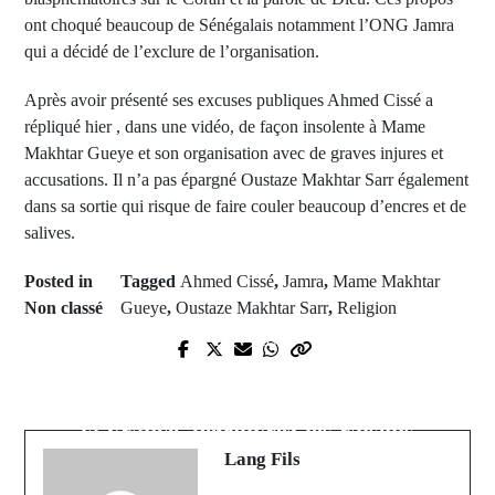
ont choqué beaucoup de Sénégalais notamment l’ONG Jamra
qui a décidé de l’exclure de l’organisation.
Après avoir présenté ses excuses publiques Ahmed Cissé a
répliqué hier , dans une vidéo, de façon insolente à Mame
Makhtar Gueye et son organisation avec de graves injures et
accusations. Il n’a pas épargné Oustaze Makhtar Sarr également
dans sa sortie qui risque de faire couler beaucoup d’encres et de
salives.
Posted in
Tagged
Ahmed Cissé
,
Jamra
,
Mame Makhtar
Non classé
Gueye
,
Oustaze Makhtar Sarr
,
Religion
Prev Post
Next Post
Après Ali Ngouillle, Mame Boye,
Séisme : Le Maroc refuse l'aide de
Abdoulaye Daouda Diallo va quitter
la France, découvrez les raisons
Benno
Lang Fils