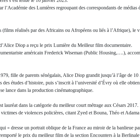
es s’est tenue le 16 janvier 2023.
ar l’Académie des Lumières regroupant des correspondants de médias é
(films réalisés par des Africains ou Afropéens ou liés à l’Afrique), le 
d’Alice Diop a reçu le prix Lumière du Meilleur film documentaire.
documentariste américain Frederick Wiseman (Public Housing,….), acc
9, fille de parents sénégalais, Alice Diop grandit jusqu’à l’âge de 10 
s des études d’histoire, puis s’inscrit à l’université d’Évry où elle obt
e se lance dans la production cinématographique.
st lauréat dans la catégorie du meilleur court métrage aux Césars 2017.
x victimes de violences policières, citant Zyed et Bouna, Théo et Adama
qui « dresse un portrait oblique de la France au miroir de la banlieue pa
emporté le prix du meilleur film de la section Encounters à la Berlinal