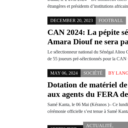
étrangères et présidents d’institutions afric
DECEMBER 20, 2023
FOOTBALL
CAN 2024: La pépite sé
Amara Diouf ne sera pas
Le sélectionneur national du Sénégal Aliou Ci
de 55 joueurs pré-sélectionnés pour la CA
MAY 06, 2024
SOCIÉTÉ
BY
LANG
Dotation de matériel de
aux agents du FERA d
Samé Kanta, le 06 Mai (Kéranos )– Ce lund
cérémonie officielle s’est tenue à Samé Kan
ACTUALITÉ
,