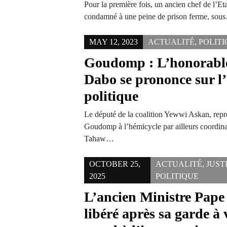
Pour la première fois, un ancien chef de l’Eta
condamné à une peine de prison ferme, sou
MAY 12, 2023
ACTUALITÉ
,
POLIT
Goudomp : L’honorable
Dabo se prononce sur l’
politique
Le député de la coalition Yewwi Askan, repr
Goudomp à l’hémicycle par ailleurs coordina
Tahaw…
OCTOBER 25,
ACTUALITÉ
,
JUST
2025
POLITIQUE
L’ancien Ministre Pap
libéré après sa garde à