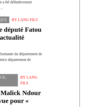
t a été définitivement
s…
IQUE
BY
LANG FILS
 député Fatou
actualité
ésentante du département de
trice département de
ICE
,
BY
LANG
FILS
e Malick Ndour
 vue pour «