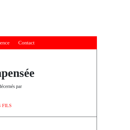
ience
Contact
mpensée
décernés par
 FILS