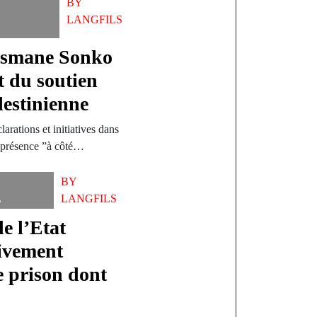
BY
LANGFILS
usmane Sonko
 du soutien
lestinienne
arations et initiatives dans
sa présence ”à côté…
BY
L
LANGFILS
e l’Etat
tivement
e prison dont