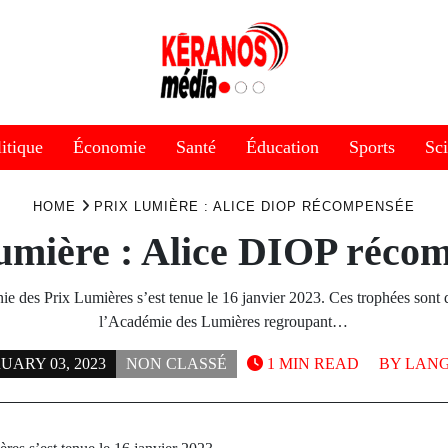
itique
Économie
Santé
Éducation
Sports
Sc
HOME
PRIX LUMIÈRE : ALICE DIOP RÉCOMPENSÉE
umière : Alice DIOP réco
e des Prix Lumières s’est tenue le 16 janvier 2023. Ces trophées sont 
l’Académie des Lumières regroupant…
UARY 03, 2023
NON CLASSÉ
1 MIN READ
BY
LANG