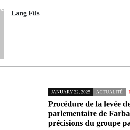
candidature d
uche du Pakao
un troisiè
Lang Fils
JANUARY 22, 2025
ACTUALITÉ
Procédure de la levée d
parlementaire de Farba
précisions du groupe p