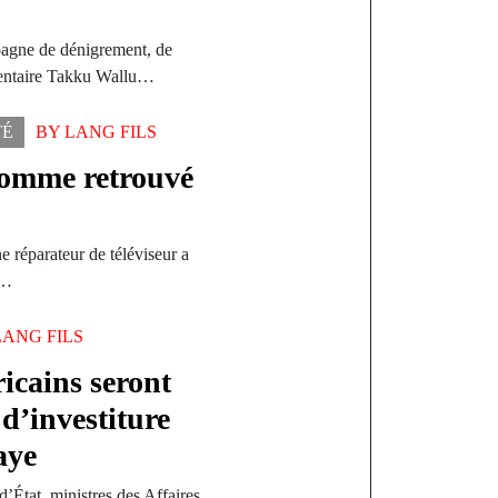
pagne de dénigrement, de
mentaire Takku Wallu…
TÉ
BY
LANG FILS
homme retrouvé
e réparateur de téléviseur a
s…
LANG FILS
ricains seront
 d’investiture
aye
’État, ministres des Affaires