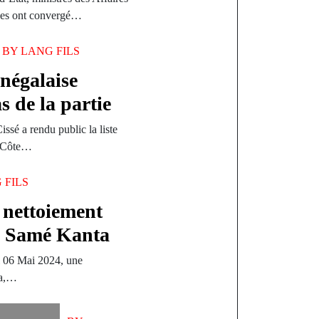
aines ont convergé…
BY
LANG FILS
négalaise
 de la partie
ssé a rendu public la liste
N Côte…
 FILS
 nettoiement
e Samé Kanta
i 06 Mai 2024, une
ta,…