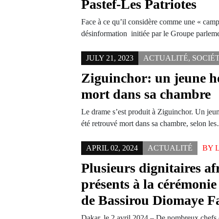
Pastef-Les Patriotes
Face à ce qu’il considère comme une « cam
désinformation initiée par le Groupe parle
JULY 21, 2023
ACTUALITÉ
,
SOCIÉ
Ziguinchor: un jeune 
mort dans sa chambre
Le drame s’est produit à Ziguinchor. Un jeun
été retrouvé mort dans sa chambre, selon le
APRIL 02, 2024
ACTUALITÉ
BY
Plusieurs dignitaires af
présents à la cérémonie
de Bassirou Diomaye F
Dakar, le 2 avril 2024 – De nombreux chefs d