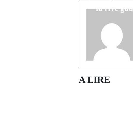
la rive ga
A LIRE