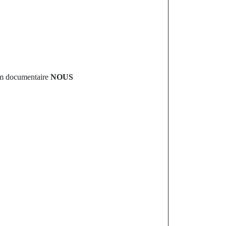
ilm documentaire
NOUS
st
U : Moro
lide la