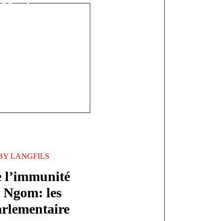
e Macky pour
me mandat
BY
LANGFILS
e l’immunité
 Ngom: les
arlementaire