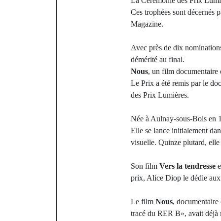
La Cérémonie des Prix Lumièr
Ces trophées sont décernés p
Magazine.
Avec près de dix nominations 
démérité au final.
Nous
, un film documentaire 
Le Prix a été remis par le 
des Prix Lumières.
Née à Aulnay-sous-Bois en 197
Elle se lance initialement dan
visuelle. Quinze plutard, ell
Son film
Vers la tendresse
e
prix, Alice Diop le dédie au
Le film
Nous
, documentaire 
tracé du RER B», avait déjà r