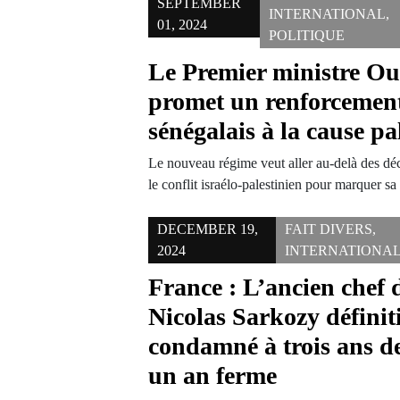
SEPTEMBER
INTERNATIONAL
,
01, 2024
POLITIQUE
Le Premier ministre O
promet un renforcement
sénégalais à la cause pa
Le nouveau régime veut aller au-delà des décl
le conflit israélo-palestinien pour marquer 
DECEMBER 19,
FAIT DIVERS
,
2024
INTERNATIONA
France : L’ancien chef d
Nicolas Sarkozy défini
condamné à trois ans d
un an ferme