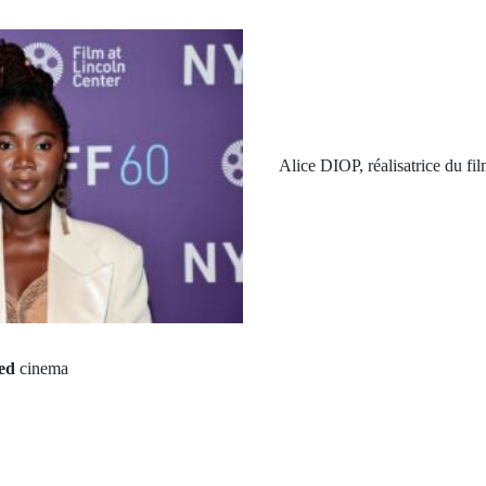
Alice DIOP, réalisatrice du f
ed
cinema
Next Po
rev Post
UCS SÉDHIO
G : Marche
SEYDI va
s populations de