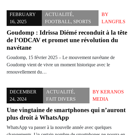
FEBRUARY
ACTUALITÉ
,
BY
16, 2025
FOOTBALL
,
SPORTS
LANGFILS
Goudomp : Idrissa Diémé reconduit à la tête
de l’ODCAV et promet une révolution du
navétane
Goudomp, 15 février 2025 – Le mouvement navétane de
Goudomp vient de vivre un moment historique avec le
renouvellement du…
DECEMBER
ACTUALITÉ
,
BY
KERANOS
24, 2024
FAIT DIVERS
MEDIA
Une vingtaine de smartphones qui n’auront
plus droit à WhatsApp
WhatsApp va passer à la nouvelle année avec quelques
changements. Un certain nombre de smartphones ne pourra en