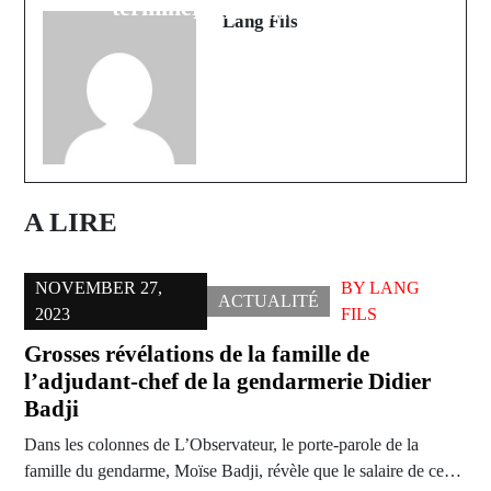
terminera au Maroc jeudi
Durabilité
Lang Fils
A LIRE
NOVEMBER 27,
BY
LANG
ACTUALITÉ
2023
FILS
Grosses révélations de la famille de
l’adjudant-chef de la gendarmerie Didier
Badji
Dans les colonnes de L’Observateur, le porte-parole de la
famille du gendarme, Moïse Badji, révèle que le salaire de ce…