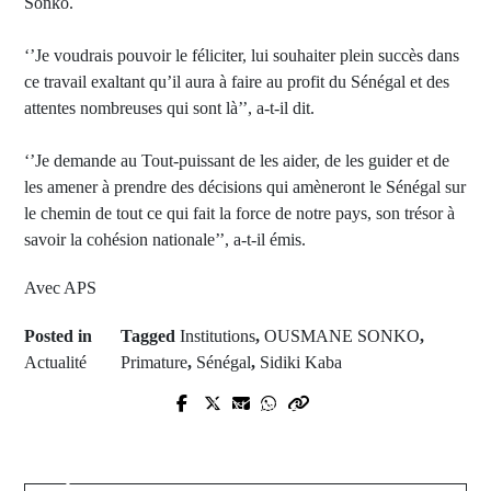
Sonko.
‘’Je voudrais pouvoir le féliciter, lui souhaiter plein succès dans
ce travail exaltant qu’il aura à faire au profit du Sénégal et des
attentes nombreuses qui sont là’’, a-t-il dit.
‘’Je demande au Tout-puissant de les aider, de les guider et de
les amener à prendre des décisions qui amèneront le Sénégal sur
le chemin de tout ce qui fait la force de notre pays, son trésor à
savoir la cohésion nationale’’, a-t-il émis.
Avec APS
Posted in
Tagged
Institutions
,
OUSMANE SONKO
,
Actualité
Primature
,
Sénégal
,
Sidiki Kaba
Prev Post
Next Post
Sédhiou: ACRA SÉNÉGAL
CAF: Entamant une tournée de
Distribue des Kits d'Agroécologie
quatre jours, Patrice Motsepe
pour Promouvoir l'Autonomie et la