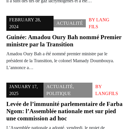
il a subi des tirs de gaz lacrymogènes et a été…
FEBRUARY 28,
BY
LANG
ACTUALITÉ
2024
FILS
Guinée: Amadou Oury Bah nommé Premier
ministre par la Transition
Amadou Oury Bah a été nommé premier ministre par le
président de la Transition, le colonel Mamady Doumbouya.
L’annonce a…
JANUARY 17,
ACTUALITÉ
,
BY
2025
POLITIQUE
LANGFILS
Levée de l’immunité parlementaire de Farba
Ngom: l’Assemblée nationale met sur pied
une commission ad hoc
L’Assemblée nationale a adopté, vendredi, le projet de