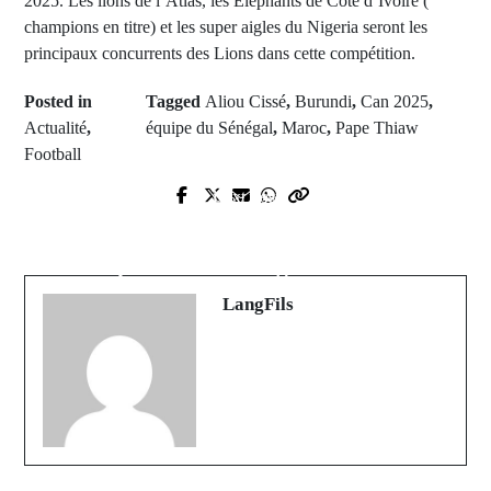
2025. Les lions de l’Atlas, les Éléphants de Côte d’Ivoire (
champions en titre) et les super aigles du Nigeria seront les
principaux concurrents des Lions dans cette compétition.
Posted in
Tagged
Aliou Cissé
,
Burundi
,
Can 2025
,
Actualité
,
équipe du Sénégal
,
Maroc
,
Pape Thiaw
Football
Next Post
Prev Post
Afrique : le pays d'origine de
Samboung en deuil : Décès du
l'attaquant brésilien Vinicuis Jr
tradipraticien Arfang Diatta Baldé
dévoilé
LangFils