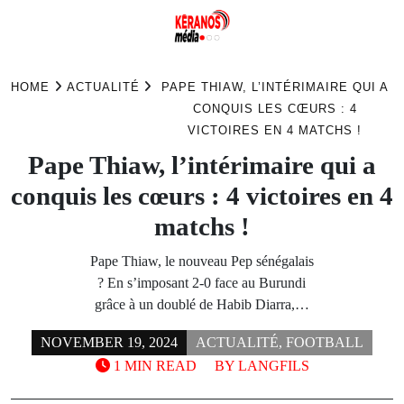
Skip
to
HOME
ACTUALITÉ
PAPE THIAW, L’INTÉRIMAIRE QUI A
content
CONQUIS LES CŒURS : 4
VICTOIRES EN 4 MATCHS !
Pape Thiaw, l’intérimaire qui a
conquis les cœurs : 4 victoires en 4
matchs !
Pape Thiaw, le nouveau Pep sénégalais
? En s’imposant 2-0 face au Burundi
grâce à un doublé de Habib Diarra,…
NOVEMBER 19, 2024
ACTUALITÉ
,
FOOTBALL
1 MIN READ
BY
LANGFILS