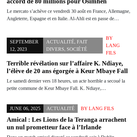
accord de 80 millions pour Osimhen
Le mercato s’achève ce vendredi 30 août en France, Allemagne,
Angleterre, Espagne et en Italie. Al-Ahli est en passe de…
BY
SEPTEMBER
ACTUALITÉ
,
FAIT
LANG
12, 2023
DIVERS
,
SOCIÉTÉ
FILS
Terrible révélation sur l’affaire K. Ndiaye,
l’élève de 20 ans égorgée à Keur Mbaye Fall
Le samedi dernier vers 18 heures, un acte horrible a secoué la
petite commune de Keur Mbaye Fall. K. Ndiaye,…
JUNE 06, 2025
ACTUALITÉ
BY
LANG FILS
Amical : Les Lions de la Teranga arrachent
un nul prometteur face à l’Irlande