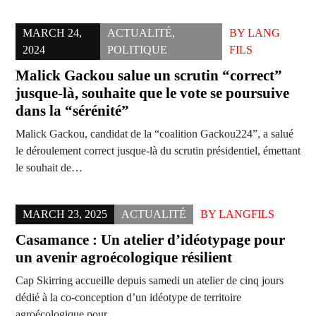
MARCH 24,
ACTUALITÉ
,
BY
LANG
2024
POLITIQUE
FILS
Malick Gackou salue un scrutin “correct”
jusque-là, souhaite que le vote se poursuive
dans la “sérénité”
Malick Gackou, candidat de la “coalition Gackou224”, a salué
le déroulement correct jusque-là du scrutin présidentiel, émettant
le souhait de…
MARCH 23, 2025
ACTUALITÉ
BY
LANGFILS
Casamance : Un atelier d’idéotypage pour
un avenir agroécologique résilient
Cap Skirring accueille depuis samedi un atelier de cinq jours
dédié à la co-conception d’un idéotype de territoire
agroécologique pour…