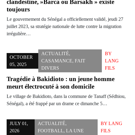
clandestine, »Barca ou Barsakh » existe
toujours
Le gouvernement du Sénégal a officiellement validé, jeudi 27
juillet 2023, sa stratégie nationale de lutte contre la migration
irrégulière…
ACTUALITÉ
,
BY
OCTOBER
CASAMANCE
,
FAIT
LANG
05, 2025
DIVERS
FILS
Tragédie à Bakidioto : un jeune homme
meurt électrocuté à son domicile
Le village de Bakidioto, dans la commune de Tanaff (Sédhiou,
Sénégal), a été frappé par un drame ce dimanche 5…
JULY 01,
ACTUALITÉ
,
BY
LANG
2026
FOOTBALL
,
LA UNE
FILS