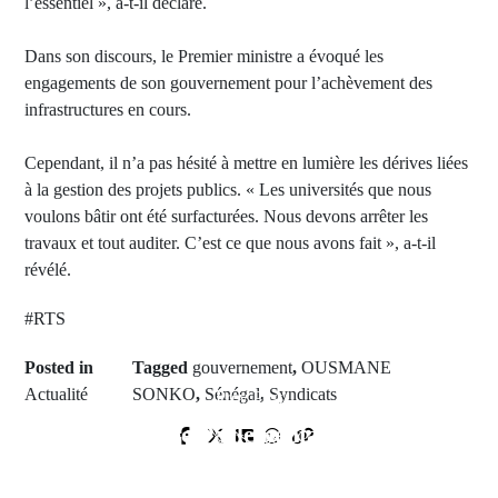
l’essentiel », a-t-il déclaré.
Dans son discours, le Premier ministre a évoqué les
engagements de son gouvernement pour l’achèvement des
infrastructures en cours.
Cependant, il n’a pas hésité à mettre en lumière les dérives liées
à la gestion des projets publics. « Les universités que nous
voulons bâtir ont été surfacturées. Nous devons arrêter les
travaux et tout auditer. C’est ce que nous avons fait », a-t-il
révélé.
#RTS
Posted in
Tagged
gouvernement
,
OUSMANE
Actualité
SONKO
,
Sénégal
,
Syndicats
Prev Post
Le Groupe Parlementaire Takku
Next Post
Wallu Sénégal dénonce une "justice
Assemblée nationale : La levée de
politique" et exige la libération