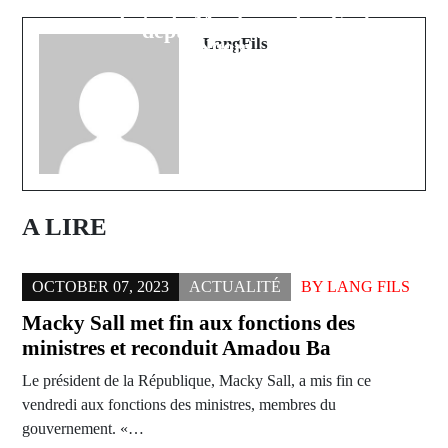
l'immunité parlementaire d'un autre
immédiate de Mouhamadou Farba
député demandée
Ngom
LangFils
A LIRE
OCTOBER 07, 2023
ACTUALITÉ
BY
LANG FILS
Macky Sall met fin aux fonctions des
ministres et reconduit Amadou Ba
Le président de la République, Macky Sall, a mis fin ce
vendredi aux fonctions des ministres, membres du
gouvernement. «…