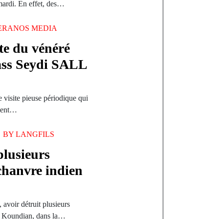
mardi. En effet, des…
ERANOS MEDIA
rte du vénéré
ss Seydi SALL
e visite pieuse périodique qui
ndent…
BY
LANGFILS
plusieurs
chanvre indien
avoir détruit plusieurs
é Koundian, dans la…