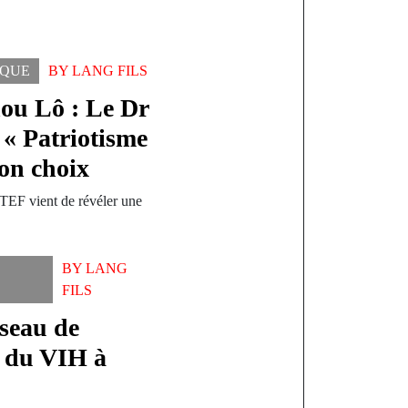
IQUE
BY
LANG FILS
ou Lô : Le Dr
 « Patriotisme
son choix
STEF vient de révéler une
BY
LANG
FILS
seau de
e du VIH à