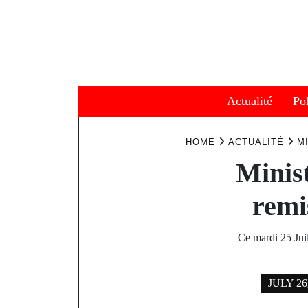
Skip
to
content
Actualité
Pol
HOME
ACTUALITÉ
M
Minis
remi
Ce mardi 25 Jui
JULY 26