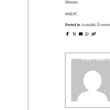
Ministre.
#MEPC
Posted in
Actualité
,
Économ
P
Un vaste m
police nati
nouvelle 