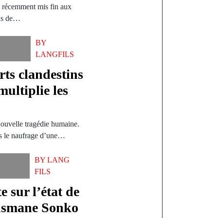
 récemment mis fin aux
ous de…
BY
LANGFILS
ts clandestins
multiplie les
 nouvelle tragédie humaine.
ès le naufrage d’une…
BY
LANG
FILS
 sur l’état de
Ousmane Sonko