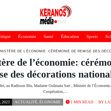
itique
Économie
Santé
Éducation
Sports
Sc
INISTÈRE DE L’ÉCONOMIE: CÉRÉMONIE DE REMISE DES DÉC
tère de l’économie: cérémo
se des décorations nation
llet, au Radisson Blu, Madame Oulimata Sarr , Ministre de l’Économie, 
Coopération,…
, 2023
ACTUALITÉ
,
ÉCONOMIE
1 MIN READ
BY
LA