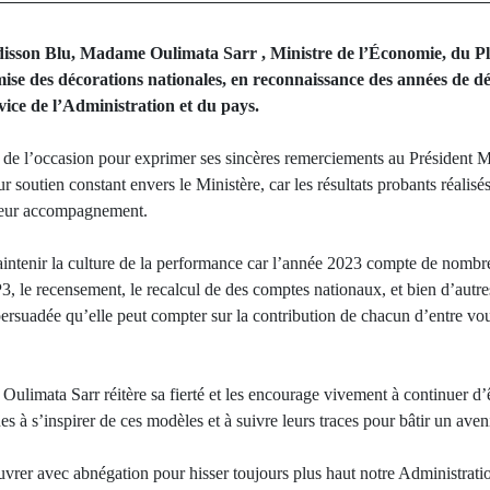
disson Blu, Madame Oulimata Sarr , Ministre de l’Économie, du Pl
mise des décorations nationales, en reconnaissance des années de
rvice de l’Administration et du pays.
 de l’occasion pour exprimer ses sincères remerciements au Président M
soutien constant envers le Ministère, car les résultats probants réalisés 
e leur accompagnement.
maintenir la culture de la performance car l’année 2023 compte de nombr
3, le recensement, le recalcul de des comptes nationaux, et bien d’autr
persuadée qu’elle peut compter sur la contribution de chacun d’entre vo
ulimata Sarr réitère sa fierté et les encourage vivement à continuer d’
es à s’inspirer de ces modèles et à suivre leurs traces pour bâtir un aven
rer avec abnégation pour hisser toujours plus haut notre Administrati