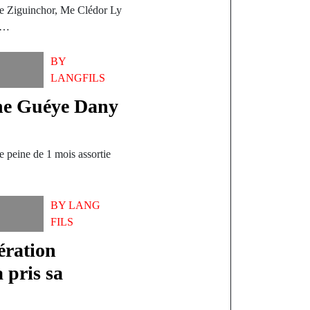
de Ziguinchor, Me Clédor Ly
en…
BY
LANGFILS
ne Guéye Dany
peine de 1 mois assortie
BY
LANG
FILS
ération
a pris sa