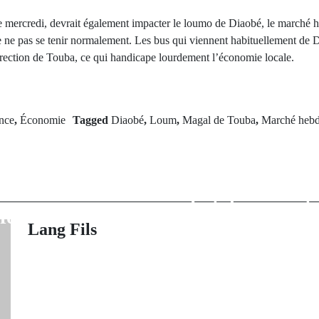
 mercredi, devrait également impacter le loumo de Diaobé, le marché 
de ne pas se tenir normalement. Les bus qui viennent habituellement de D
 direction de Touba, ce qui handicape lourdement l’économie locale.
nce
,
Économie
Tagged
Diaobé
,
Loum
,
Magal de Touba
,
Marché heb
Next Po
rev Post
Bilan du drame
Sedhiou : un
L'effondrement
n construction
fait deux morts
ffondre
gra
Lang Fils