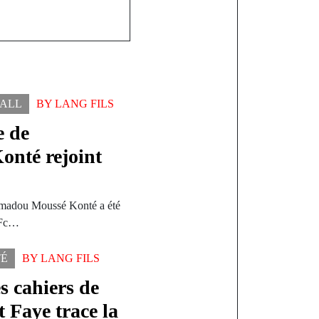
ALL
BY
LANG FILS
e de
nté rejoint
 Amadou Moussé Konté a été
e Fc…
TÉ
BY
LANG FILS
s cahiers de
t Faye trace la