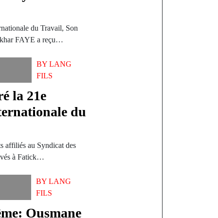
ernationale du Travail, Son
iakhar FAYE a reçu…
BY
LANG
FILS
ré la 21e
nternationale du
 affiliés au Syndicat des
uvés à Fatick…
BY
LANG
FILS
prême: Ousmane