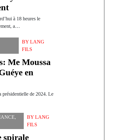
ent
rd’hui à 18 heures le
nement, a…
BY
LANG
FILS
es: Me Moussa
 Guéye en
 présidentielle de 2024. Le
MANCE
,
BY
LANG
FILS
 spirale