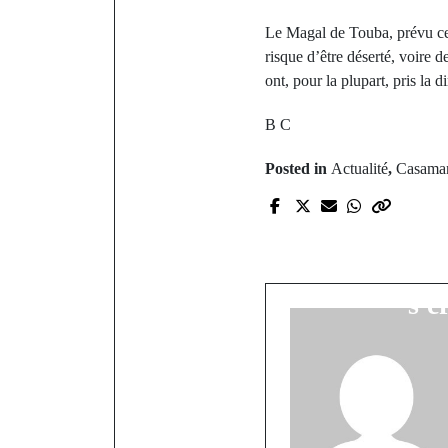
Le Magal de Touba, prévu ce
risque d’être déserté, voire 
ont, pour la plupart, pris la
B C
Posted in
Actualité
,
Casama
P
Drame à 
bâtiment e
s'e