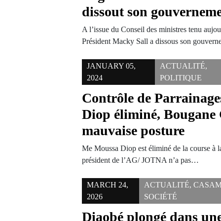
dissout son gouvernem
A l’issue du Conseil des ministres tenu aujou
Président Macky Sall a dissous son gouver
JANUARY 05,
ACTUALITÉ
,
2024
POLITIQUE
Contrôle de Parrainag
Diop éliminé, Bougane
mauvaise posture
Me Moussa Diop est éliminé de la course à la
président de l’AG/ JOTNA n’a pas…
MARCH 24,
ACTUALITÉ
,
CASA
2026
SOCIÉTÉ
Diaobé plongé dans une