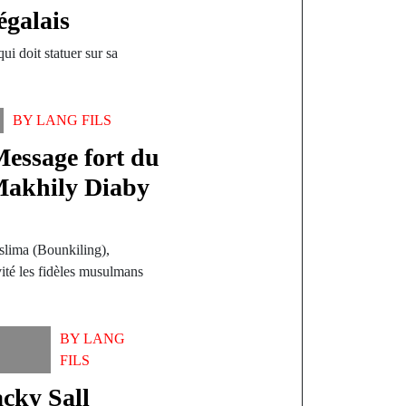
égalais
ui doit statuer sur sa
BY
LANG FILS
essage fort du
akhily Diaby
aslima (Bounkiling),
é les fidèles musulmans
BY
LANG
FILS
acky Sall