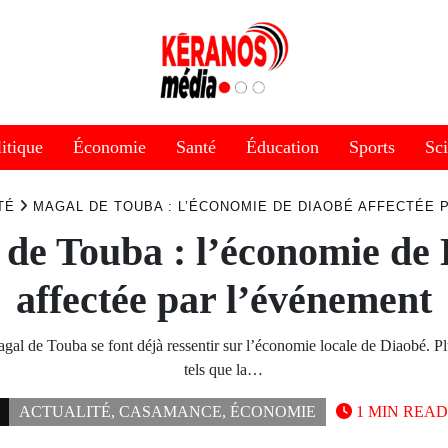
itique
Économie
Santé
Éducation
Sports
Sc
TÉ
MAGAL DE TOUBA : L’ÉCONOMIE DE DIAOBÉ AFFECTÉE 
de Touba : l’économie de
affectée par l’événement
gal de Touba se font déjà ressentir sur l’économie locale de Diaobé. Pl
tels que la…
ACTUALITÉ
,
CASAMANCE
,
ÉCONOMIE
1 MIN READ