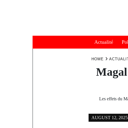
Skip
to
content
Actualité
Pol
HOME
ACTUALI
Magal 
Les effets du Ma
AUGUST 12, 2025