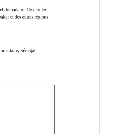
hebdomadaire. Ce dernier
akar et des autres régions
domadaire
,
Sénégal
st
 à Sédhiou :
 du bâtiment
 et un blessé
ve