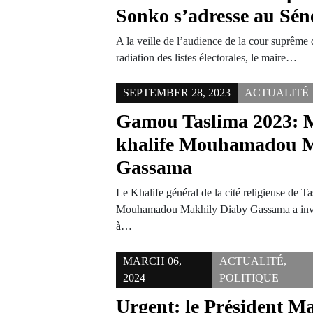
Sonko s’adresse au Sén
A la veille de l’audience de la cour suprême q
radiation des listes électorales, le maire…
SEPTEMBER 28, 2023
ACTUALITÉ
Gamou Taslima 2023: M
khalife Mouhamadou M
Gassama
Le Khalife général de la cité religieuse de T
Mouhamadou Makhily Diaby Gassama a invit
à…
MARCH 06,
ACTUALITÉ
,
2024
POLITIQUE
Urgent: le Président M