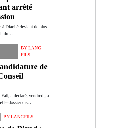
ant arrêté
ssion
re à Diaobé devient de plus
nuit du…
BY
LANG
FILS
 candidature de
Conseil
all, a déclaré, vendredi, à
nel le dossier de…
BY
LANGFILS