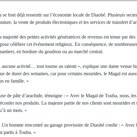
se font déjà ressentir sur l’économie locale de Diaobé. Plusieurs secteu
outure, la vente de produits électroniques et les services de transfert d’ar
a majorité des petites activités génératrices de revenus est tenue par des
a pour célébrer cet événement religieux. En conséquence, de nombreuses 
quartiers, en bordure du goudron ou au marché central.
aucune activité… tout tourne au ralenti », explique une dame venue fa
que de durer des semaines, car pour certains mourides, le Magal est auss
s en famille. »
se de pâte d’arachide, témoigne : « Avec le Magal de Touba, nous, le
 écouler nos produits. La majeure partie de nos clients sont mourides et 
qu’à un mois. »
. Un homme rencontré au garage provisoire de Diaobé confie : « Avec le 
t partis à Touba. »