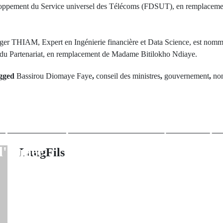
loppement du Service universel des Télécoms (FDSUT), en remplaceme
THIAM, Expert en Ingénierie financière et Data Science, est nommé
du Partenariat, en remplacement de Madame Bitilokho Ndiaye.
gged
Bassirou Diomaye Faye
,
conseil des ministres
,
gouvernement
,
no
rev Post
Next Po
estruction de
Drame à Mb
s hectares de
Français tué p
chanvre indien
mental dans s
l'armée
LangFils