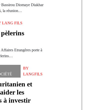
ur Bassirou Diomaye Diakhar
5, la réunion…
Y
LANG FILS
 pèlerins
s Affaires Etrangères porte à
pèlerins…
BY
OCIÉTÉ
LANGFILS
ritanien et
aider les
 à investir