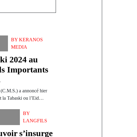
BY
KERANOS
MEDIA
ski 2024 au
ils Importants
.
(C.M.S.) a annoncé hier
t la Tabaski ou l’Eid…
BY
LANGFILS
uvoir s’insurge