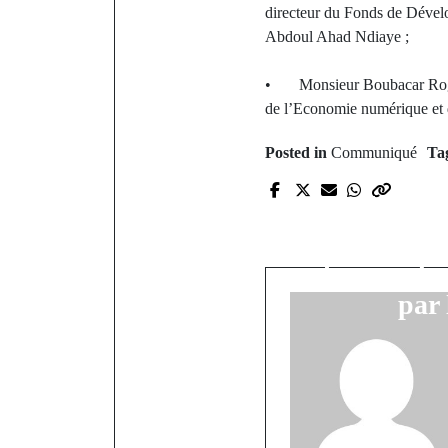
directeur du Fonds de Déve
Abdoul Ahad Ndiaye ;
• Monsieur Boubacar Roger 
de l’Economie numérique et 
Posted in
Communiqué
Ta
P
Kolda : d
plusieur
champs de 
par 