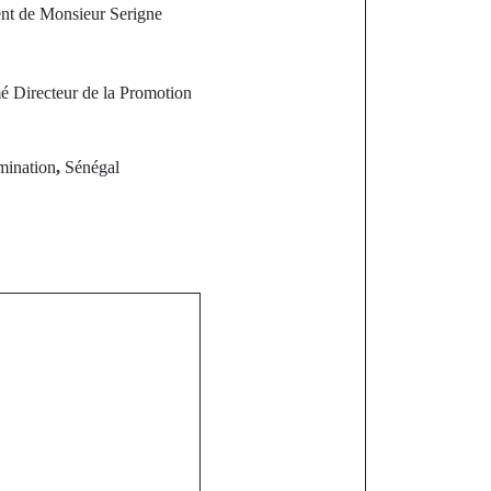
nt de Monsieur Serigne
 Directeur de la Promotion
mination
,
Sénégal
st
our : Un
ar un malade
a propriété