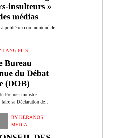
rs-insulteurs »
 des médias
es a publié un communiqué de
Y
LANG FILS
Le Bureau
tenue du Débat
re (DOB)
 du Premier ministre
 faire sa Déclaration de…
BY
KERANOS
MEDIA
ONSEIL DES