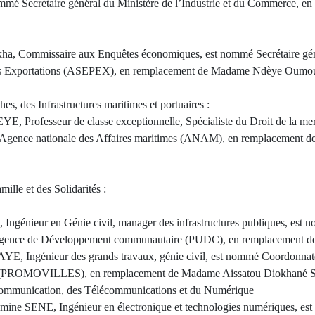
nommé Secrétaire général du Ministère de l’Industrie et du Commerce, 
, Commissaire aux Enquêtes économiques, est nommé Secrétaire gén
des Exportations (ASEPEX), en remplacement de Madame Ndèye Ou
es, des Infrastructures maritimes et portuaires :
rofesseur de classe exceptionnelle, Spécialiste du Droit de la mer
 l’Agence nationale des Affaires maritimes (ANAM), en remplaceme
mille et des Solidarités :
génieur en Génie civil, manager des infrastructures publiques, est
rgence de Développement communautaire (PUDC), en remplacement d
 Ingénieur des grands travaux, génie civil, est nommé Coordonnat
es (PROMOVILLES), en remplacement de Madame Aissatou Diokhané 
 Communication, des Télécommunications et du Numérique
 SENE, Ingénieur en électronique et technologies numériques, est