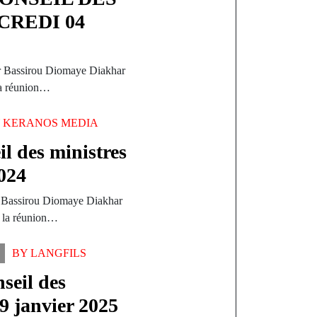
CREDI 04
ur Bassirou Diomaye Diakhar
la réunion…
Y
KERANOS MEDIA
 des ministres
2024
r Bassirou Diomaye Diakhar
, la réunion…
BY
LANGFILS
eil des
9 janvier 2025