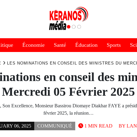
itique
Économie
Santé
Éducation
Sports
Sc
É
LES NOMINATIONS EN CONSEIL DES MINISTRES DU MERCR
nations en conseil des min
Mercredi 05 Février 2025
t, Son Excellence, Monsieur Bassirou Diomaye Diakhar FAYE a présid
février 2025, la réunion…
ARY 06, 2025
COMMUNIQUÉ
1 MIN READ
BY
LAN