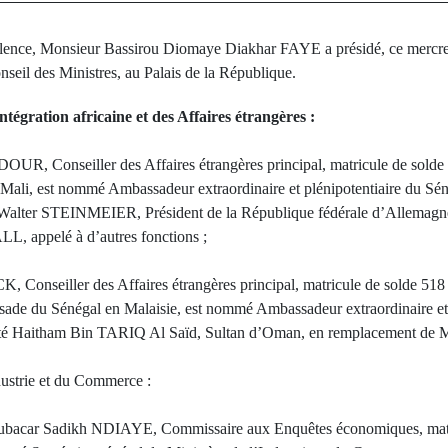
llence, Monsieur Bassirou Diomaye Diakhar FAYE a présidé, ce mercred
eil des Ministres, au Palais de la République.
ntégration africaine et des Affaires étrangères :
, Conseiller des Affaires étrangères principal, matricule de sold
ali, est nommé Ambassadeur extraordinaire et plénipotentiaire du Sé
Walter STEINMEIER, Président de la République fédérale d’Allemagn
L, appelé à d’autres fonctions ;
onseiller des Affaires étrangères principal, matricule de solde 51
sade du Sénégal en Malaisie, est nommé Ambassadeur extraordinaire et 
té Haitham Bin TARIQ Al Saïd, Sultan d’Oman, en remplacement de M
dustrie et du Commerce :
car Sadikh NDIAYE, Commissaire aux Enquêtes économiques, matri