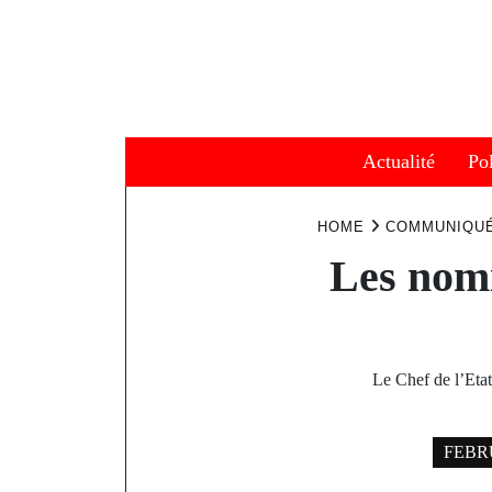
Skip
to
content
Actualité
Pol
HOME
COMMUNIQU
Les nomi
Le Chef de l’Eta
FEBRU