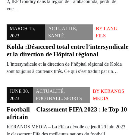
2, IEF Goudiry dans la région de Tambacounda, perdu de
vue…
MARCH 15,
ACTUALITÉ
,
BY
LANG
2023
SANTÉ
FILS
Kolda :Désaccord total entre l’intersyndicale
et la direction de Hôpital régional
L’intersyndicale et la direction de l’hôpital régional de Kolda
sont toujours à couteaux tirés. Ce qui s’est traduit par un…
JUNE 30,
ACTUALITÉ
,
BY
KERANOS
2023
FOOTBALL
,
SPORTS
MEDIA
Football – Classement FIFA 2023 : le Top 10
africain
KERANOS MEDIA – La Fifa a dévoilé ce jeudi 29 juin 2023,
le classement Fifa des meilleures nations du football.…