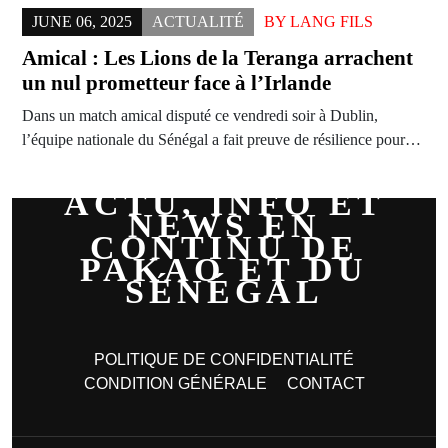
JUNE 06, 2025
ACTUALITÉ
BY
LANG FILS
Amical : Les Lions de la Teranga arrachent
un nul prometteur face à l’Irlande
Dans un match amical disputé ce vendredi soir à Dublin,
l’équipe nationale du Sénégal a fait preuve de résilience pour…
ACTU, INFO ET
NEWS EN
CONTINU DE
PAKAO ET DU
SÉNÉGAL
POLITIQUE DE CONFIDENTIALITÉ
CONDITION GÉNÉRALE
CONTACT