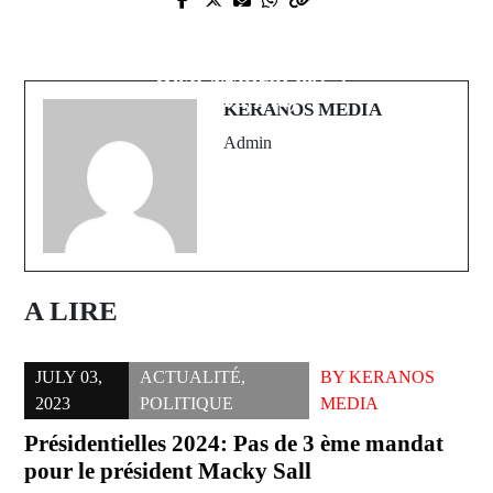
Monsieur le Président, Montrez-
Next Post
nous la lune au lieu de vous cacher
Kylian Mbappé sera présenté au
derrière votre petit doigt (Par Dr
Real Madrid le ...
Yoro Dia)
KERANOS MEDIA
Admin
A LIRE
JULY 03,
ACTUALITÉ
,
BY
KERANOS
2023
POLITIQUE
MEDIA
Présidentielles 2024: Pas de 3 ème mandat
pour le président Macky Sall