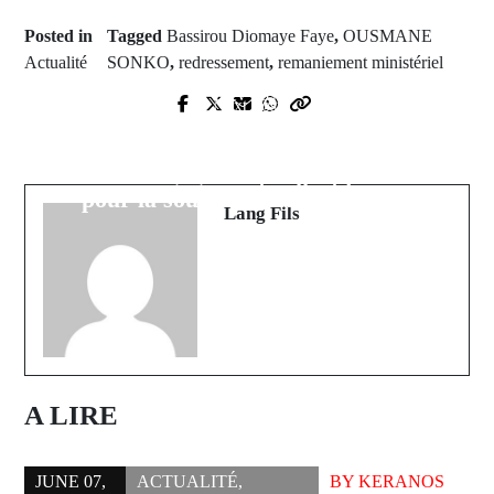
Posted in
Tagged
Bassirou Diomaye Faye
,
OUSMANE
Actualité
SONKO
,
redressement
,
remaniement ministériel
Prev Post
Next Post
IA Sédhiou : Excellents résultats du
Le Sénégal lance un plan de
BFEM 2025 à Sédhiou, fruits d'un
redressement économique et social
engagement collectif
pour la souveraineté budgétaire
Lang Fils
A LIRE
JUNE 07,
ACTUALITÉ
,
BY
KERANOS