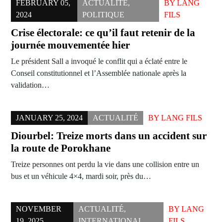
FEBRUARY 05,
ACTUALITÉ
,
BY
LANG
2024
POLITIQUE
FILS
Crise électorale: ce qu’il faut retenir de la
journée mouvementée hier
Le président Sall a invoqué le conflit qui a éclaté entre le
Conseil constitutionnel et l’Assemblée nationale après la
validation…
JANUARY 25, 2024
ACTUALITÉ
BY
LANG FILS
Diourbel: Treize morts dans un accident sur
la route de Porokhane
Treize personnes ont perdu la vie dans une collision entre un
bus et un véhicule 4×4, mardi soir, près du…
NOVEMBER
ACTUALITÉ
,
BY
LANG
19, 2025
INTERNATIONAL
FILS