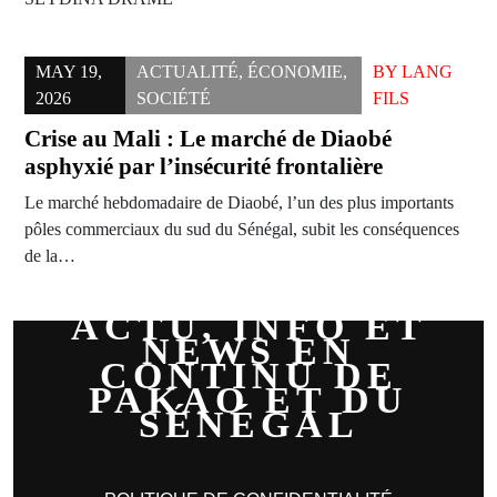
MAY 19,
ACTUALITÉ
,
ÉCONOMIE
,
BY
LANG
2026
SOCIÉTÉ
FILS
Crise au Mali : Le marché de Diaobé
asphyxié par l’insécurité frontalière
Le marché hebdomadaire de Diaobé, l’un des plus importants
pôles commerciaux du sud du Sénégal, subit les conséquences
de la…
ACTU, INFO ET
NEWS EN
CONTINU DE
PAKAO ET DU
SÉNÉGAL