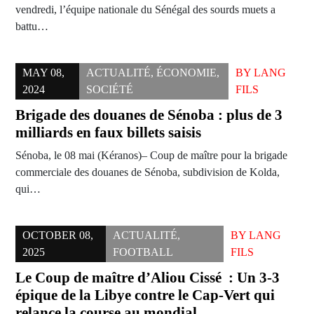
vendredi, l’équipe nationale du Sénégal des sourds muets a
battu…
MAY 08,
ACTUALITÉ
,
ÉCONOMIE
,
BY
LANG
2024
SOCIÉTÉ
FILS
Brigade des douanes de Sénoba : plus de 3
milliards en faux billets saisis
Sénoba, le 08 mai (Kéranos)– Coup de maître pour la brigade
commerciale des douanes de Sénoba, subdivision de Kolda,
qui…
OCTOBER 08,
ACTUALITÉ
,
BY
LANG
2025
FOOTBALL
FILS
Le Coup de maître d’Aliou Cissé : Un 3-3
épique de la Libye contre le Cap-Vert qui
relance la course au mondial