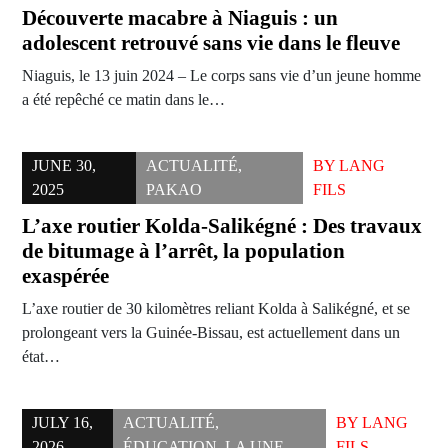
Découverte macabre à Niaguis : un
adolescent retrouvé sans vie dans le fleuve
Niaguis, le 13 juin 2024 – Le corps sans vie d’un jeune homme
a été repêché ce matin dans le…
JUNE 30,
ACTUALITÉ
,
BY
LANG
2025
PAKAO
FILS
L’axe routier Kolda-Salikégné : Des travaux
de bitumage à l’arrêt, la population
exaspérée
L’axe routier de 30 kilomètres reliant Kolda à Salikégné, et se
prolongeant vers la Guinée-Bissau, est actuellement dans un
état…
JULY 16,
ACTUALITÉ
,
BY
LANG
2026
ÉDUCATION
,
LA UNE
FILS