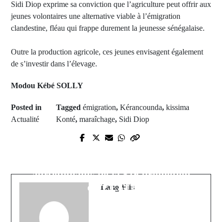
Sidi Diop exprime sa conviction que l’agriculture peut offrir aux
jeunes volontaires une alternative viable à l’émigration
clandestine, fléau qui frappe durement la jeunesse sénégalaise.
Outre la production agricole, ces jeunes envisagent également
de s’investir dans l’élevage.
Modou Kébé SOLLY
Posted in
Tagged
émigration
,
Kérancounda
,
kissima
Actualité
Konté
,
maraîchage
,
Sidi Diop
Prev Post
Next Post
Usurpation d'identité au Dinamo
Célébration de l'excellence
Bucarest ? Un ancien du Barça
journalistique : Remise de diplômes
suspecté d’avoir envoyé son frère
aux étudiants de la 51e promotion
jumeau
du CESTI
Lang Fils