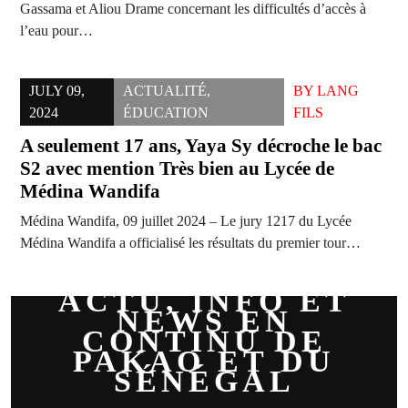
Gassama et Aliou Drame concernant les difficultés d’accès à
l’eau pour…
JULY 09,
ACTUALITÉ
,
BY
LANG
2024
ÉDUCATION
FILS
A seulement 17 ans, Yaya Sy décroche le bac
S2 avec mention Très bien au Lycée de
Médina Wandifa
Médina Wandifa, 09 juillet 2024 – Le jury 1217 du Lycée
Médina Wandifa a officialisé les résultats du premier tour…
ACTU, INFO ET
NEWS EN
CONTINU DE
PAKAO ET DU
SÉNÉGAL