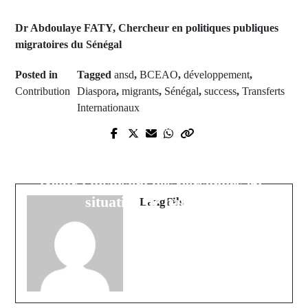
Dr Abdoulaye FATY, Chercheur en politiques publiques
migratoires du Sénégal
Posted in
Tagged
ansd
,
BCEAO
,
développement
,
Contribution
Diaspora
,
migrants
,
Sénégal
,
success
,
Transferts
Internationaux
Next Post
Prev Post
Recrutement spécial des 2000
Agnam : les jeunes ont manifesté
enseignants : Habib Sabaly plaide
dans les rues après la levée de
pour l'inclusion des personnes en
l’immunité parlementaire de Farba
situation de handicap
LangFils