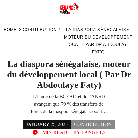
Skip
to
HOME
CONTRIBUTION
LA DIASPORA SÉNÉGALAISE,
content
MOTEUR DU DÉVELOPPEMENT
LOCAL ( PAR DR ABDOULAYE
FATY)
La diaspora sénégalaise, moteur
du développement local ( Par Dr
Abdoulaye Faty)
L’étude de la BCEAO et de l’ANSD
avançant que 79 % des transferts de
fonds de la diaspora sénégalaise sont…
JANUARY 25, 2025
CONTRIBUTION
1 MIN READ
BY
LANGFILS