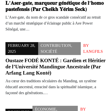
𝐋’𝐀𝐬𝐞𝐫-𝐠𝐚𝐭𝐞, 𝐦𝐚𝐫𝐪𝐮𝐞𝐮𝐫 𝐠𝐞́𝐧𝐞́𝐭𝐢𝐪𝐮𝐞 𝐝𝐞 𝐥’𝐡𝐨𝐦𝐨
𝐩𝐚𝐬𝐭𝐞𝐟𝐞𝐧𝐬𝐢𝐬 (𝐏𝐚𝐫 𝐂𝐡𝐞𝐢𝐤𝐡 𝐘𝐞́𝐫𝐢𝐦 𝐒𝐞𝐜𝐤)
L’Aser-gate, du nom de ce gros scandale consécutif au retrait
d’un marché stratégique d’éclairage public à Aee Power
Sénégal, une…
FEBRUARY 28,
CONTRIBUTION
,
BY
2025
SOCIÉTÉ
LANGFILS
Oustaze FODÉ KONTÉ : Gardien et Héritier
de l’Université Mandingue Ancestrale (Par
Arfang Lang Konté)
Au cœur des traditions séculaires du Manding, un système
éducatif ancestral, enraciné dans la spiritualité islamique, a
façonné des générations.…
ÉCONOMIE
,
BY