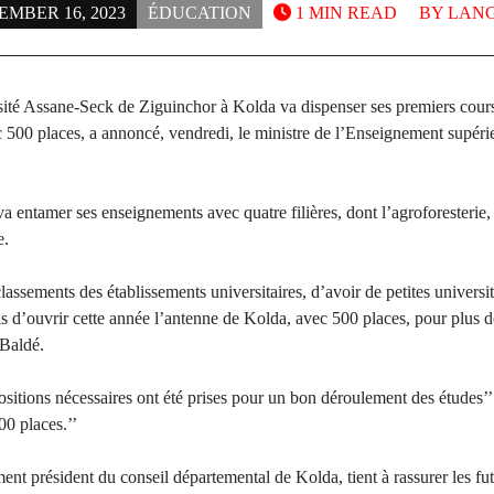
EMBER 16, 2023
ÉDUCATION
1 MIN READ
BY
LANG
sité Assane-Seck de Ziguinchor à Kolda va dispenser ses premiers cour
00 places, a annoncé, vendredi, le ministre de l’Enseignement supérie
va entamer ses enseignements avec quatre filières, dont l’agroforesteri
e.
classements des établissements universitaires, d’avoir de petites universi
s d’ouvrir cette année l’antenne de Kolda, avec 500 places, pour plus
 Baldé.
positions nécessaires ont été prises pour un bon déroulement des études’’. 
00 places.’’
nt président du conseil départemental de Kolda, tient à rassurer les fut