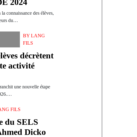
E 2024
à la connaissance des élèves,
cteurs du…
BY
LANG
FILS
lèves décrètent
te activité
franchit une nouvelle étape
 2026.…
ANG FILS
te du SELS
Ahmed Dicko