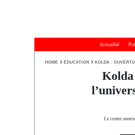
Skip
to
content
Actualité
Pol
HOME
ÉDUCATION
KOLDA : OUVERTU
Kolda 
l’univer
Le centre annex