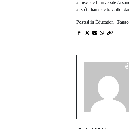
annexe de l’université Assane
aux étudiants de travailler da
Posted in
Éducation
Tagg
P
Gambie 
Islamique 
Hadji Landin
é