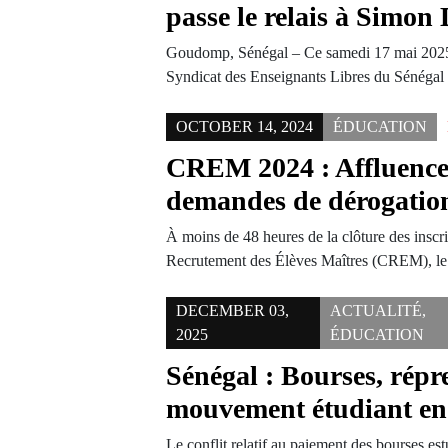
passe le relais à Simon 
Goudomp, Sénégal – Ce samedi 17 mai 2025
Syndicat des Enseignants Libres du Sénég
OCTOBER 14, 2024
ÉDUCATION
CREM 2024 : Affluence 
demandes de dérogatio
À moins de 48 heures de la clôture des insc
Recrutement des Élèves Maîtres (CREM), l
DECEMBER 03,
ACTUALITÉ
,
2025
ÉDUCATION
Sénégal : Bourses, répre
mouvement étudiant en
Le conflit relatif au paiement des bourses est