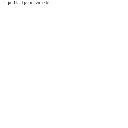
ens qu’il faut pour permettre
st
n Lybie : un
e plus de 11
 annoncé