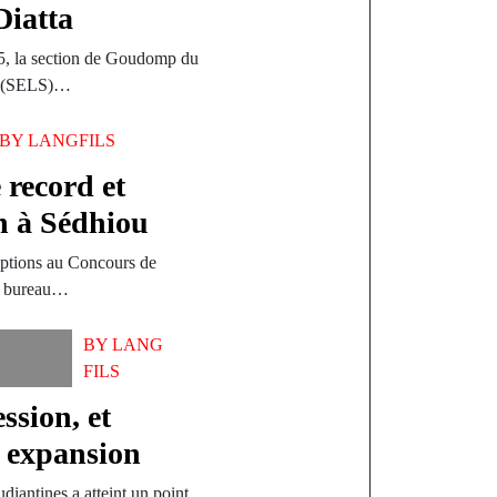
Diatta
, la section de Goudomp du
al (SELS)…
BY
LANGFILS
record et
n à Sédhiou
riptions au Concours de
e bureau…
BY
LANG
FILS
ssion, et
 expansion
udiantines a atteint un point