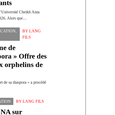
ants
l’Université Cheikh Anta
2026. Alors que…
CATION
,
BY
LANG
FILS
ne de
ora » Offre des
ux orphelins de
t de sa diaspora » a procédé
…
ATION
BY
LANG FILS
GNA sur