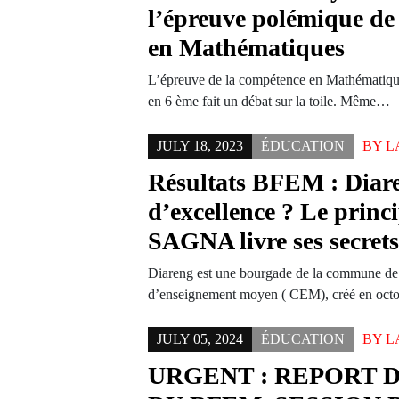
l’épreuve polémique de
en Mathématiques
L’épreuve de la compétence en Mathématique
en 6 ème fait un débat sur la toile. Même…
JULY 18, 2023
ÉDUCATION
BY
L
Résultats BFEM : Dia
d’excellence ? Le prin
SAGNA livre ses secret
Diareng est une bourgade de la commune de
d’enseignement moyen ( CEM), créé en oct
JULY 05, 2024
ÉDUCATION
BY
L
URGENT : REPORT 