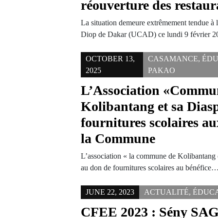
réouverture des restaur
La situation demeure extrêmement tendue à 
Diop de Dakar (UCAD) ce lundi 9 février 
OCTOBER 13,
CASAMANCE
,
ÉDU
2025
PAKAO
L’Association «Commu
Kolibantang et sa Diasp
fournitures scolaires a
la Commune
L’association « la commune de Kolibantang e
au don de fournitures scolaires au bénéfice
JUNE 22, 2023
ACTUALITÉ
,
ÉDUC
CFEE 2023 : Sény SA