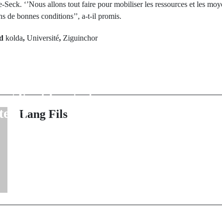
-Seck. ‘’Nous allons tout faire pour mobiliser les ressources et les moy
ns de bonnes conditions’’, a-t-il promis.
ed
kolda
,
Université
,
Ziguinchor
rev Post
Next Po
: La Ummah
Inondations e
endeuillée, El
nouveau bilan d
g Kintiba s'est
000 morts
teint
Lang Fils