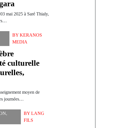
ngara
 03 mai 2025 à Saré Thialy,
ers…
BY
KERANOS
MEDIA
èbre
té culturelle
urelles,
enseignement moyen de
ses journées…
ION
,
BY
LANG
FILS