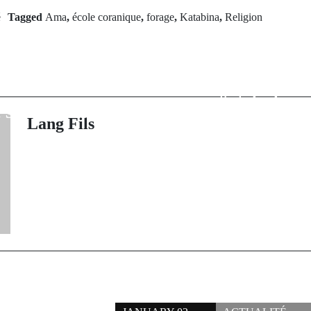
é
Tagged
Ama
,
école coranique
,
forage
,
Katabina
,
Religion
Next Po
rev Post
Pape Guéye de 
ux Tidianes:
4 mois de su
 Oumar Sall
"c'était u
 ses excuses
compli
Lang Fils