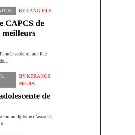
ATION
BY
LANG FILS
 le CAPCS de
 meilleurs
’année scolaire, une fête
e de…
N
,
BY
KERANOS
MEDIA
 adolescente de
btenu un diplôme d’associé,
 dit…