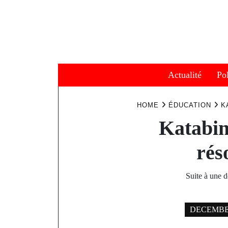
Skip
to
content
Actualité
Pol
HOME
ÉDUCATION
K
Katabin
rés
Suite à une 
DECEMBER