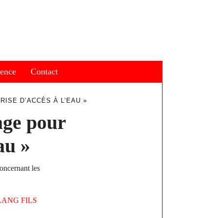
ience
Contact
ISE D’ACCÈS À L’EAU »
age pour
au »
oncernant les
LANG FILS