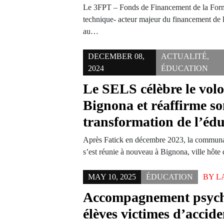
Le 3FPT – Fonds de Financement de la Forma
technique- acteur majeur du financement de l
au…
DECEMBER 08,
ACTUALITÉ
,
2024
ÉDUCATION
Le SELS célèbre le volo
Bignona et réaffirme so
transformation de l’éd
Après Fatick en décembre 2023, la commun
s’est réunie à nouveau à Bignona, ville hôte
MAY 10, 2025
ÉDUCATION
BY
L
Accompagnement psycho
élèves victimes d’accid