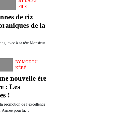
BY
LANG
FILS
nnes de riz
coraniques de la
tang, avec à sa tête Monsieur
BY
MODOU
KÉBÉ
e nouvelle ère
re : Les
es !
la promotion de l’excellence
ion-Armée pour la…