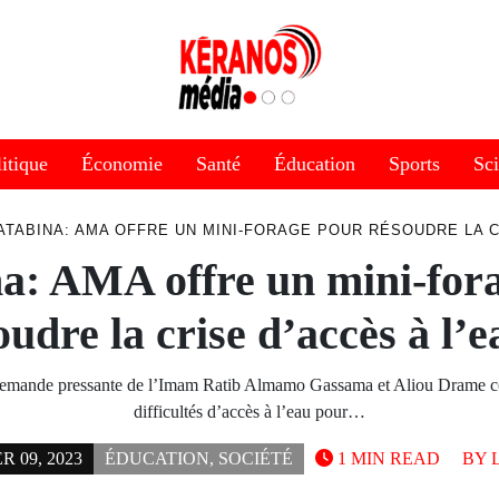
itique
Économie
Santé
Éducation
Sports
Sc
ATABINA: AMA OFFRE UN MINI-FORAGE POUR RÉSOUDRE LA CR
a: AMA offre un mini-for
oudre la crise d’accès à l’e
demande pressante de l’Imam Ratib Almamo Gassama et Aliou Drame c
difficultés d’accès à l’eau pour…
 09, 2023
ÉDUCATION
,
SOCIÉTÉ
1 MIN READ
BY