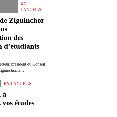
BY
LANGFILS
 de Ziguinchor
pus
tion des
n d’étudiants
ecteur, président du Conseil
Ziguinchor, a…
BY
LANGFILS
 à
 vos études