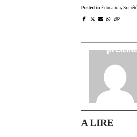
Posted in
Éducation
,
Sociét
P
Offense a
Oustaze
présente
A LIRE