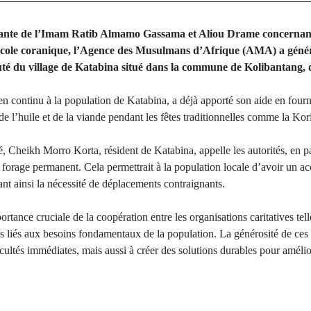
ante de l’Imam Ratib Almamo Gassama et Aliou Drame concernant le
l’école coranique, l’Agence des Musulmans d’Afrique (AMA) a géné
té du village de Katabina situé dans la commune de Kolibantang
 continu à la population de Katabina, a déjà apporté son aide en fourn
, de l’huile et de la viande pendant les fêtes traditionnelles comme la Kori
é, Cheikh Morro Korta, résident de Katabina, appelle les autorités, en pa
 forage permanent. Cela permettrait à la population locale d’avoir un acc
nt ainsi la nécessité de déplacements contraignants.
portance cruciale de la coopération entre les organisations caritatives te
is liés aux besoins fondamentaux de la population. La générosité de ces
icultés immédiates, mais aussi à créer des solutions durables pour amél