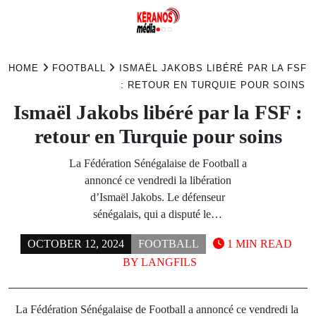
Skip
to
HOME
FOOTBALL
ISMAËL JAKOBS LIBÉRÉ PAR LA FSF
content
: RETOUR EN TURQUIE POUR SOINS
Ismaël Jakobs libéré par la FSF :
retour en Turquie pour soins
La Fédération Sénégalaise de Football a
annoncé ce vendredi la libération
d’Ismaël Jakobs. Le défenseur
sénégalais, qui a disputé le…
OCTOBER 12, 2024
FOOTBALL
1 MIN READ
BY
LANGFILS
La Fédération Sénégalaise de Football a annoncé ce vendredi la