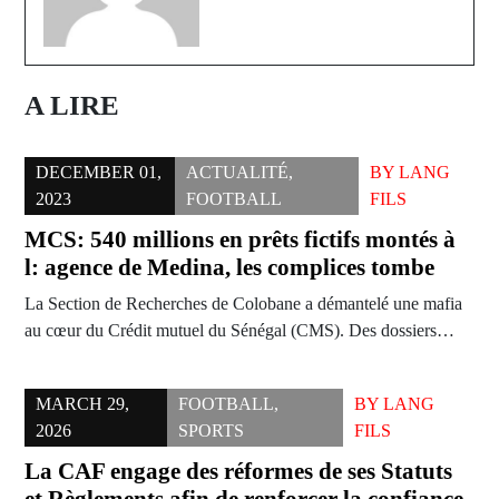
A LIRE
DECEMBER 01,
ACTUALITÉ
,
BY
LANG
2023
FOOTBALL
FILS
MCS: 540 millions en prêts fictifs montés à
l: agence de Medina, les complices tombe
La Section de Recherches de Colobane a démantelé une mafia
au cœur du Crédit mutuel du Sénégal (CMS). Des dossiers…
MARCH 29,
FOOTBALL
,
BY
LANG
2026
SPORTS
FILS
La CAF engage des réformes de ses Statuts