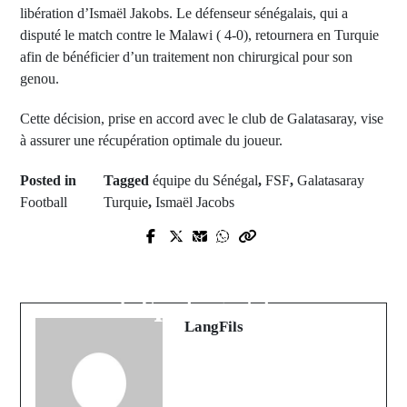
libération d’Ismaël Jakobs. Le défenseur sénégalais, qui a
disputé le match contre le Malawi ( 4-0), retournera en Turquie
afin de bénéficier d’un traitement non chirurgical pour son
genou.
Cette décision, prise en accord avec le club de Galatasaray, vise
à assurer une récupération optimale du joueur.
Posted in
Tagged
équipe du Sénégal
,
FSF
,
Galatasaray
Football
Turquie
,
Ismaël Jacobs
Prev Post
Next Post
La sortie du Premier ministre et la
𝐋'𝐀𝐬𝐞𝐫-𝐠𝐚𝐭𝐞, 𝐦𝐚𝐫𝐪𝐮𝐞𝐮𝐫 𝐠𝐞́𝐧𝐞́𝐭𝐢𝐪𝐮𝐞 𝐝𝐞
victoire du Sénégal face au Malawi
𝐥'𝐡𝐨𝐦𝐨 𝐩𝐚𝐬𝐭𝐞𝐟𝐞𝐧𝐬𝐢𝐬 (𝐏𝐚𝐫 𝐂𝐡𝐞𝐢𝐤𝐡
à la Une des quotidiens
𝐘𝐞́𝐫𝐢𝐦 𝐒𝐞𝐜𝐤)
LangFils