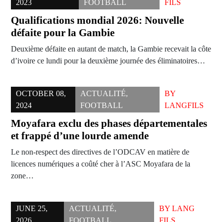
2023
FOOTBALL
FILS
Qualifications mondial 2026: Nouvelle
défaite pour la Gambie
Deuxième défaite en autant de match, la Gambie recevait la côte
d’ivoire ce lundi pour la deuxième journée des éliminatoires…
OCTOBER 08,
ACTUALITÉ
,
BY
2024
FOOTBALL
LANGFILS
Moyafara exclu des phases départementales
et frappé d’une lourde amende
Le non-respect des directives de l’ODCAV en matière de
licences numériques a coûté cher à l’ASC Moyafara de la
zone…
JUNE 25,
ACTUALITÉ
,
BY
LANG
2026
FOOTBALL
FILS