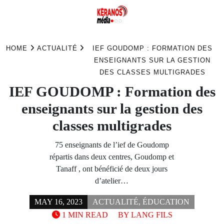
Skip
to
HOME
ACTUALITÉ
IEF GOUDOMP : FORMATION DES
content
ENSEIGNANTS SUR LA GESTION
DES CLASSES MULTIGRADES
IEF GOUDOMP : Formation des
enseignants sur la gestion des
classes multigrades
75 enseignants de l’ief de Goudomp
répartis dans deux centres, Goudomp et
Tanaff , ont bénéficié de deux jours
d’atelier…
MAY 16, 2023
ACTUALITÉ
,
ÉDUCATION
1 MIN READ
BY
LANG FILS