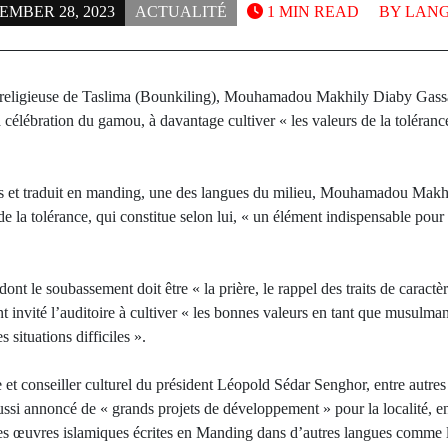
EMBER 28, 2023
ACTUALITÉ
1 MIN READ
BY
LANG
é religieuse de Taslima (Bounkiling), Mouhamadou Makhily Diaby Gassam
célébration du gamou, à davantage cultiver « les valeurs de la tolérance p
is et traduit en manding, une des langues du milieu, Mouhamadou Mak
de la tolérance, qui constitue selon lui, « un élément indispensable pour la
t le soubassement doit être « la prière, le rappel des traits de caractè
nvité l’auditoire à cultiver « les bonnes valeurs en tant que musulmans
 situations difficiles ».
e et conseiller culturel du président Léopold Sédar Senghor, entre aut
i annoncé de « grands projets de développement » pour la localité, en
es œuvres islamiques écrites en Manding dans d’autres langues comme le 