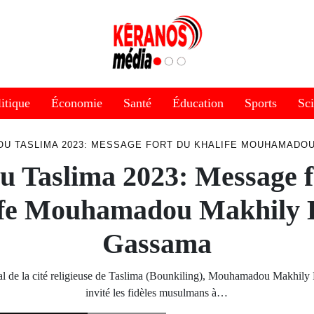
itique
Économie
Santé
Éducation
Sports
Sc
U TASLIMA 2023: MESSAGE FORT DU KHALIFE MOUHAMADO
 Taslima 2023: Message f
ife Mouhamadou Makhily 
Gassama
al de la cité religieuse de Taslima (Bounkiling), Mouhamadou Makhil
invité les fidèles musulmans à…