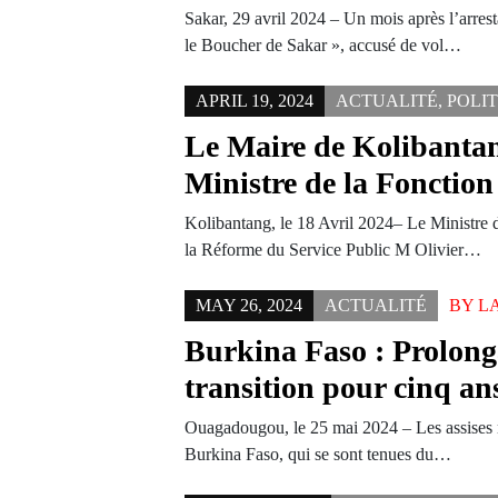
Sakar, 29 avril 2024 – Un mois après l’arres
le Boucher de Sakar », accusé de vol…
APRIL 19, 2024
ACTUALITÉ
,
POLI
Le Maire de Kolibantan
Ministre de la Fonctio
Kolibantang, le 18 Avril 2024– Le Ministre d
la Réforme du Service Public M Olivier…
MAY 26, 2024
ACTUALITÉ
BY
L
Burkina Faso : Prolong
transition pour cinq an
Ouagadougou, le 25 mai 2024 – Les assises na
Burkina Faso, qui se sont tenues du…