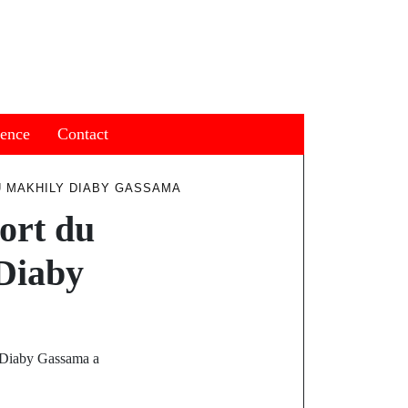
ience
Contact
U MAKHILY DIABY GASSAMA
ort du
Diaby
y Diaby Gassama a