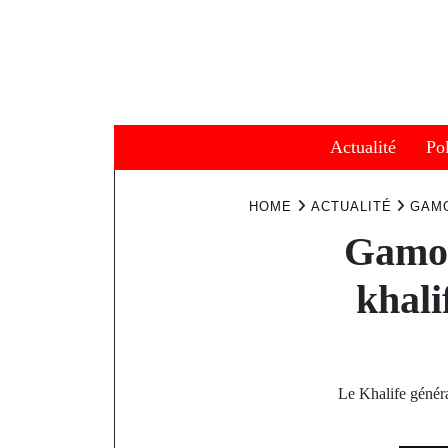
Skip
to
content
Actualité
Pol
HOME
ACTUALITÉ
GAMO
Gamou
khal
Le Khalife génér