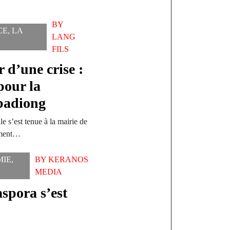
BY
CE
,
LA
LANG
FILS
 d’une crise :
pour la
badiong
le s’est tenue à la mairie de
ement…
MIE
,
BY
KERANOS
MEDIA
aspora s’est