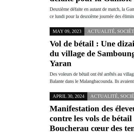
Deuxième défaite en autant de match, la Gamb
ce lundi pour la deuxième journée des élimi
MAY 09, 2023
ACTUALITÉ
,
SOCIÉ
Vol de bétail : Une diz
du village de Samboung
Yaran
Des voleurs de bétail ont été arrêtés au vill
Balante dans le Malangbacounda. Ils avaie
APRIL 30, 2024
ACTUALITÉ
,
SOCI
Manifestation des éleve
contre les vols de bétai
Boucherau cœur des te