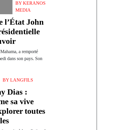
BY
KERANOS
MEDIA
e l’État John
sidentielle
uvoir
i Mahama, a remporté
medi dans son pays. Son
BY
LANGFILS
y Dias :
me sa vive
xplorer toutes
les