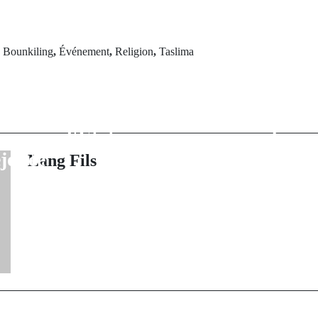
d
Bounkiling
,
Événement
,
Religion
,
Taslima
rev Post
Next Po
 Le capitaine
Oussouye : Sa
aoré réagit à la
tonne de prod
de coup d'État
par le servic
jouée
Lang Fils