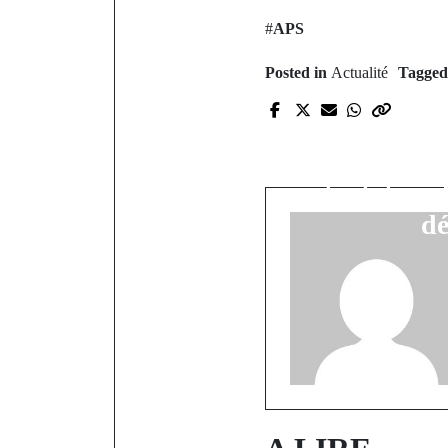
#
APS
Posted in
Actualité
Tagge
P
Burkina :
Ibrahima Tr
tentative 
dé