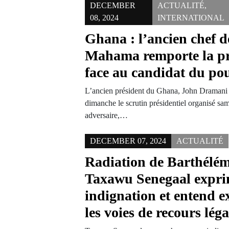
DECEMBER
ACTUALITÉ
,
08, 2024
INTERNATIONAL
Ghana : l’ancien chef d
Mahama remporte la pré
face au candidat du po
L’ancien président du Ghana, John Draman
dimanche le scrutin présidentiel organisé sa
adversaire,…
DECEMBER 07, 2024
ACTUALITÉ
Radiation de Barthélém
Taxawu Senegaal expri
indignation et entend e
les voies de recours léga